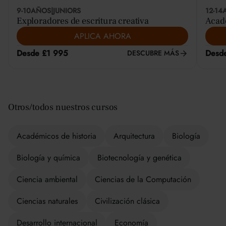
9-10
AÑOS
|
JUNIORS
12-14
Exploradores de escritura creativa
Acadé
APLICA AHORA
Desde £1 995
Desd
DESCUBRE MÁS
Otros/todos nuestros cursos
Académicos de historia
Arquitectura
Biología
Biología y química
Biotecnología y genética
Ciencia ambiental
Ciencias de la Computación
Ciencias naturales
Civilización clásica
Desarrollo internacional
Economía