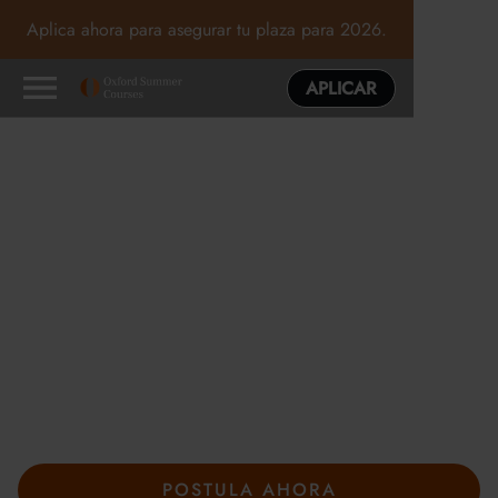
Aplica ahora para asegurar tu plaza para 2026.
APLICAR
Programas de verano
excepcionales en Oxford,
Cambridge y Londres
En los cursos de verano de Oxford, la curiosidad marca el
camino. Guiado por tutores expertos y rodeado de nuevas
ideas, explorarás los temas que más te gustan, pondrás a
prueba tu forma de pensar y descubrirás adónde pueden
llevarte tus intereses.
POSTULA AHORA