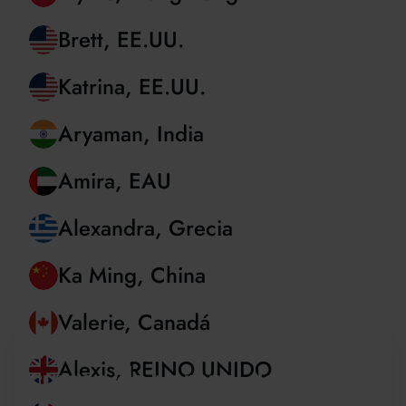
Dev, REINO UNIDO
Blythe, Hong Kong
Brett, EE.UU.
Katrina, EE.UU.
Aryaman, India
Amira, EAU
Alexandra, Grecia
Ka Ming, China
Sé parte de la familia de
cursos de verano de Oxford
Valerie, Canadá
Regístrese para recibir actualizaciones