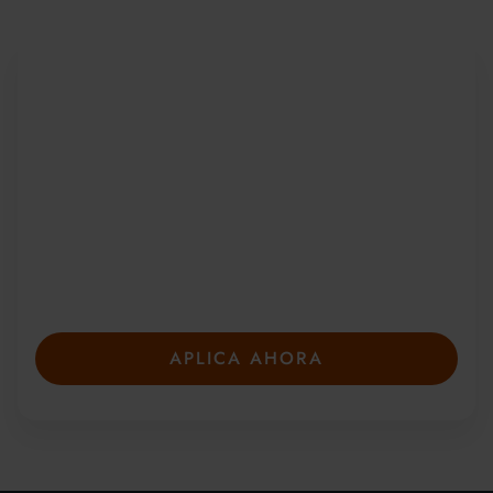
Sea parte de una
comunidad global
Desde 2010, más de 20 000 estudiantes de
más de 150 países se han unido a nuestros
galardonados cursos de verano. Presente su
solicitud con anticipación para asegurar su
plaza: las plazas son limitadas y se llenan
rápidamente.
APLICA AHORA