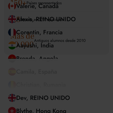
150
+
Países representados
Ka Ming, China
4,8
Basado en 377 opiniones
Valerie, Canadá
Más de
Alexis, REINO UNIDO
Antiguos alumnos desde 2010
20 000
Corentin, Francia
Aayushi, India
Brenda, Angola
Camila, España
Christian, Rumania