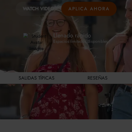
WATCH VIDEO
APLICA AHORA
Llenado rápido
Espacios limitados disponibles
SALIDAS TÍPICAS
RESEÑAS