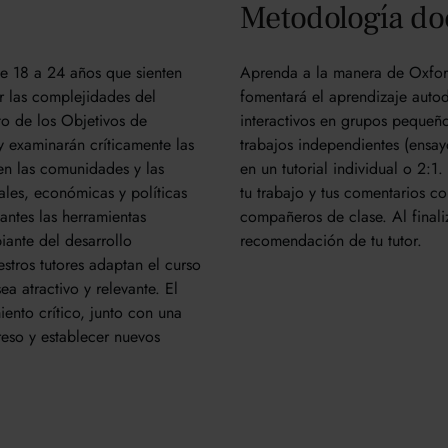
Metodología do
de 18 a 24 años que sienten
Aprenda a la manera de Oxford
 las complejidades del
fomentará el aprendizaje autod
to de los Objetivos de
interactivos en grupos pequeño
 examinarán críticamente las
trabajos independientes (ensay
 en las comunidades y las
en un tutorial individual o 2:1
iales, económicas y políticas
tu trabajo y tus comentarios co
iantes las herramientas
compañeros de clase. Al finaliz
iante del desarrollo
recomendación de tu tutor.
stros tutores adaptan el curso
a atractivo y relevante. El
ento crítico, junto con una
reso y establecer nuevos