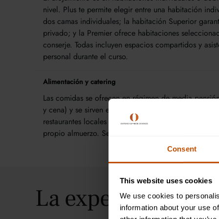
nivel. Plus te permite elegir entre una habitación ind
dos camas individuales; la habitación Superior garan
privado; y la Premier ofrece habitaciones selecciona
conserje. Todas incluyen espacios compartidos y asist
personal durante el curso.
Alimentación y catering
Las comidas se ofrecen en régimen de media pensió
y cena) y se sirven en los comedores de las universi
restaurantes locales seleccionados. Los estudiantes p
propio almuerzo. Se atienden todos los requisitos die
Consent
This website uses cookies
La experiencia de 
We use cookies to personalis
information about your use of