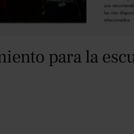
una recomendac
las vías dispon
relacionados.
iento para la esc