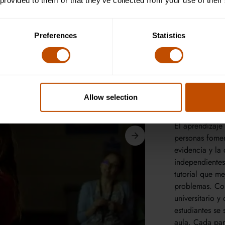
 provided to them or that they’ve collected from your use of their
¿Cómo podemos
desarrollo inte
Preferences
Statistics
políticas que 
educación hasta
acción humanit
casos reales y 
cómo las decisi
Allow selection
la vida de las
El aprendizaje
personas fomen
evidencia y la
independientes
tutorial que me
problemas. Con
universitario y
estudiantes se
aula. Cada par