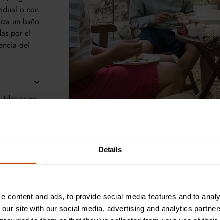
ividual o con
tiza un baño
das por el
encia del
n (desayuno
dades o en
reparan su
téticos.
Details
los cursos de verano de
e content and ads, to provide social media features and to analy
 our site with our social media, advertising and analytics partn