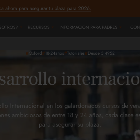
ca ahora para asegurar tu plaza para 2026.
SOTROS?
RECURSOS
INFORMACIÓN PARA PADRES
CON
#
#
#
#
Oxford
18-24
años
Tutoriales
Desde 5 495£
arrollo internaci
ollo Internacional en los galardonados cursos de v
enes ambiciosos de entre 18 y 24 años, cada clase est
para asegurar su plaza.