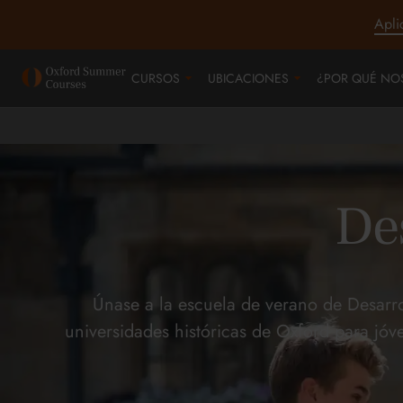
Apli
CURSOS
UBICACIONES
¿POR QUÉ NO
Des
Únase a la escuela de verano de Desarr
universidades históricas de Oxford para jóv