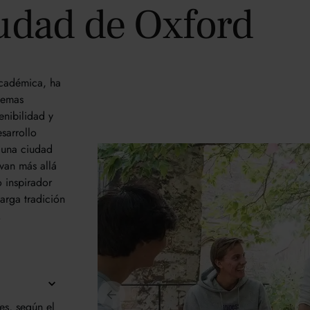
iudad de Oxford
académica, ha
temas
enibilidad y
sarrollo
n una ciudad
 van más allá
 inspirador
arga tradición
.
es, según el