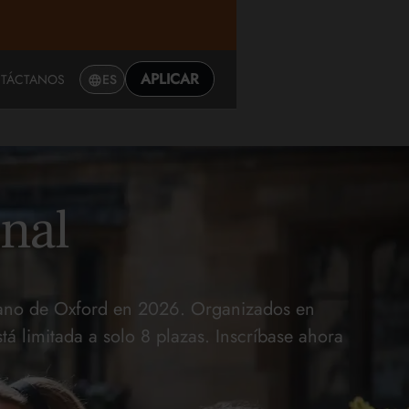
APLICAR
TÁCTANOS
ES
onal
erano de Oxford en 2026. Organizados en
á limitada a solo 8 plazas. Inscríbase ahora