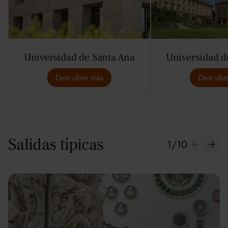
Universidad de Santa Ana
Universidad d
Descubre más
Descubr
Salidas típicas
1
/
10