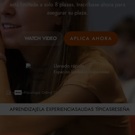
está limitada a solo 8 plazas. Inscríbase ahora para
asegurar su plaza.
WATCH VIDEO
APLICA AHORA
Llenado rápido
Espacios limitados disponibles
>
>
Psicología Oxford 13-15 años
APRENDIZAJE
LA EXPERIENCIA
SALIDAS TÍPICAS
RESEÑAS