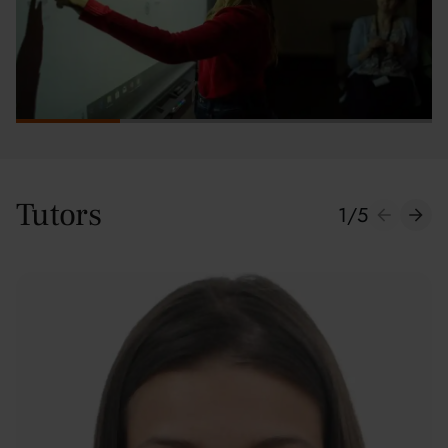
Tutors
1
/
5