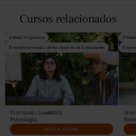
Cursos relacionados
2-Week Programme
2-Week
El tamaño promedio de las clases es de 8 estudiantes
El tama
13-15 YEARS | CAMBRIDGE
13-15
Psicología
Neur
APLICA AHORA