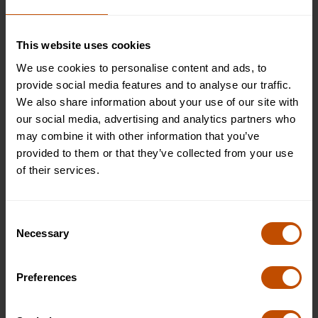
This website uses cookies
We use cookies to personalise content and ads, to
provide social media features and to analyse our traffic.
We also share information about your use of our site with
our social media, advertising and analytics partners who
may combine it with other information that you’ve
provided to them or that they’ve collected from your use
Fechas y precios
of their services.
2026
Consent
Necessary
Selection
9 Aug 2026 - 22 Aug 2026
Preferences
Non-residential
Full