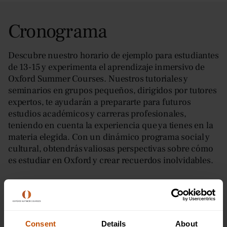
Cronograma
Descubre nuestro horario de ejemplo para estudiantes
de 13-15 y experimenta el aprendizaje inmersivo de
Oxford Summer Courses. Nuestros tutoriales y
seminarios en grupos pequeños, dirigidos por tutores
expertos, te ayudarán a prepararte para futuros
estudios académicos y carreras profesionales,
teniendo en cuenta la experiencia que ya tienes en la
materia elegida. Con un dinámico programa social y
cultural, obtendrás valiosas perspectivas sobre cómo
es estudiar en Oxford y crear recuerdos inolvidables.
Consent
Details
About