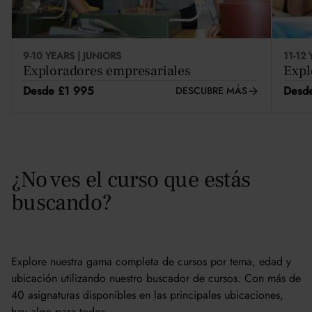
9-10 YEARS | JUNIORS
11-12
Exploradores empresariales
Expl
Desde £1 995
Desd
DESCUBRE MÁS
¿No ves el curso que estás
buscando?
Explore nuestra gama completa de cursos por tema, edad y
ubicación utilizando nuestro buscador de cursos. Con más de
40 asignaturas disponibles en las principales ubicaciones,
hay algo para todos.