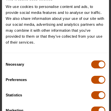
9 a 12 años a embarcarse en un enriquecedor viaje de
We use cookies to personalise content and ads, to
exploración y descubrimiento en el campo de los Enterprise
provide social media features and to analyse our traffic.
Explorers. Nuestro programa de verano personalizado
We also share information about your use of our site with
fomenta el pensamiento independiente dentro de una
our social media, advertising and analytics partners who
comunidad inclusiva, que se imparte en los principales
may combine it with other information that you’ve
internados.
Aplica ahora
para estudiar Enterprise Explorers y
provided to them or that they’ve collected from your use
embarcarse en un viaje de escuela de verano transformador
of their services.
con Oxford Summer Courses.
Consent
Necessary
¿Qué es la exploración empresarial?
Selection
Enterprise Exploration presenta a los estudiantes los
Preferences
fundamentos de los negocios, la innovación y el espíritu
empresarial. A través de actividades prácticas, los estudiantes
aprenden sobre conceptos empresariales clave como el
Statistics
marketing, el liderazgo, el trabajo en equipo y la resolución
de problemas. Al estudiar Enterprise Exploration, los jóvenes
Marketing