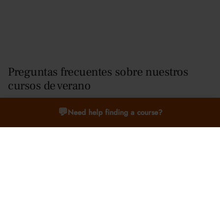
Preguntas frecuentes sobre nuestros
cursos de verano
💬
Need help finding a course?
¿Los cursos están afiliados a una universidad o
escuela?
No, Oxford Summer Courses es una empresa educativa
privada. Si bien organizamos nuestros programas en
lugares prestigiosos como las universidades de Oxford y
Cambridge, la Harrow School y ubicaciones
internacionales, no estamos afiliados ni respaldados por