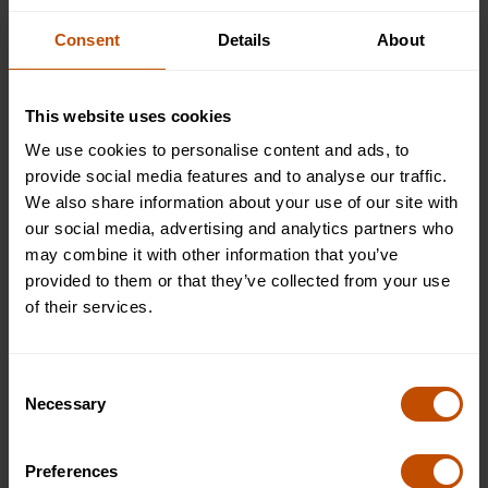
Consent
Details
About
En los cursos de verano de Oxford, fomentamos la
exploración de los principios y teorías económicas, lo que
permite a las mentes jóvenes navegar por las complejidades
This website uses cookies
de la economía global. Nuestras experiencias de aprendizaje
We use cookies to personalise content and ads, to
personalizadas, diseñadas para niños de 13 a 24 años,
provide social media features and to analyse our traffic.
fomentan el pensamiento independiente dentro de una
We also share information about your use of our site with
comunidad inclusiva, que se celebra tanto en Oxford como
our social media, advertising and analytics partners who
en Cambridge. Cada curso dura dos semanas y ofrece
may combine it with other information that you’ve
oportunidades de aprendizaje integrales.
Aplica ahora
para
provided to them or that they’ve collected from your use
estudiar Economía y embarcarse en un viaje de escuela de
of their services.
verano transformador con Oxford Summer Courses.
Consent
Necessary
¿Qué es la economía?
Selection
La economía es el estudio de cómo las sociedades utilizan
Preferences
los recursos para producir bienes y servicios y cómo