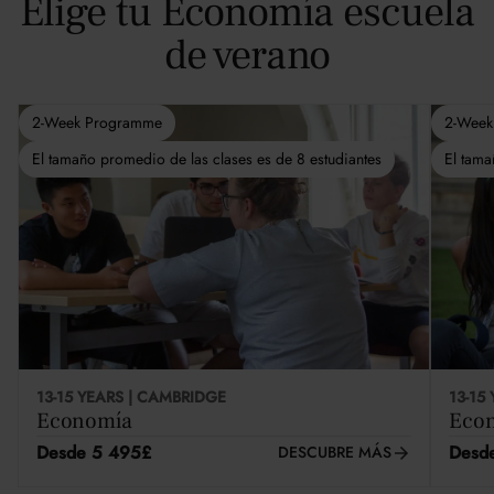
Elige tu Economía escuela
de verano
2-Week Programme
2-Week
El tamaño promedio de las clases es de 8 estudiantes
El tama
13-15 YEARS | CAMBRIDGE
13-15
Economía
Eco
Desde 5 495£
Desd
DESCUBRE MÁS