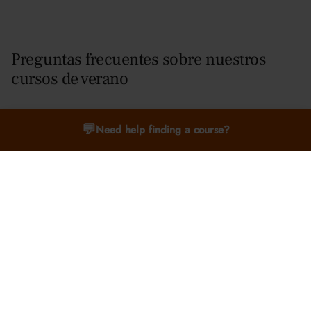
Preguntas frecuentes sobre nuestros
cursos de verano
💬
Need help finding a course?
¿Los cursos están afiliados a una universidad o
escuela?
No, Oxford Summer Courses es una empresa educativa
privada. Si bien organizamos nuestros programas en
lugares prestigiosos como las universidades de Oxford y
Cambridge, la Harrow School y ubicaciones
internacionales, no estamos afiliados ni respaldados por
ninguna universidad o institución.