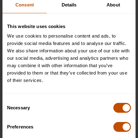
Consent
Details
About
En los cursos de verano de Oxford, capacitamos a las mentes
This website uses cookies
jóvenes para que exploren los campos dinámicos de la
economía y las finanzas. Nuestras experiencias de
We use cookies to personalise content and ads, to
aprendizaje personalizadas, diseñadas para niños de 16 a 17
provide social media features and to analyse our traffic.
años, fomentan el pensamiento independiente dentro de una
We also share information about your use of our site with
comunidad de apoyo, que se imparte en prestigiosos
our social media, advertising and analytics partners who
colegios de la Universidad de Cambridge.
Aplica ahora
para
may combine it with other information that you’ve
estudiar Economía y Finanzas y embarcarse en un viaje de
provided to them or that they’ve collected from your use
escuela de verano transformador con Oxford Summer
of their services.
Courses.
Consent
Necessary
Selection
¿Qué es la economía y las finanzas?
Preferences
La economía es el estudio de cómo las sociedades asignan
los recursos, producen bienes y distribuyen los servicios para