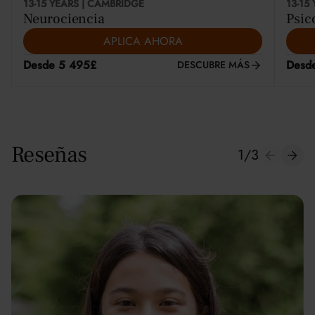
13-15 YEARS | CAMBRIDGE
13-15
Neurociencia
Psic
APLICA AHORA
Desde 5 495£
Desd
DESCUBRE MÁS
Reseñas
1
/
3