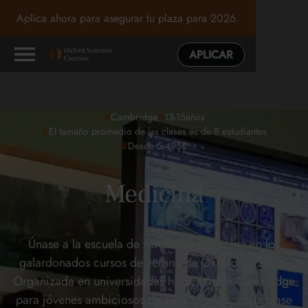
Aplica ahora para asegurar tu plaza para 2026.
APLICAR
#
#
Cambridge
13-15
años
#
El tamaño promedio de las clases es de 8 estudiantes
#
Desde 5 495£
Medicina
Únase a la escuela de verano de medicina en los
galardonados cursos de verano de Oxford en 2026.
Organizada en universidades históricas de Cambridge
para jóvenes ambiciosos de 13 a 15 años, cada clase