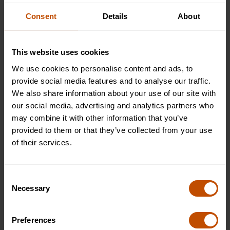
Consent
Details
About
Salidas típicas
1
/
7
This website uses cookies
We use cookies to personalise content and ads, to
provide social media features and to analyse our traffic.
We also share information about your use of our site with
our social media, advertising and analytics partners who
may combine it with other information that you’ve
provided to them or that they’ve collected from your use
of their services.
Consent
Westminster, Londres
Necessary
Selection
Visitar Westminster en Londres es una visita obligada para
Preferences
cualquier persona interesada en la rica historia y los lugares