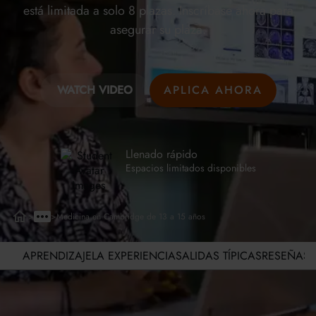
está limitada a solo 8 plazas. Inscríbase ahora para
asegurar su plaza.
WATCH VIDEO
APLICA AHORA
Llenado rápido
Espacios limitados disponibles
>
>
Medicina en Cambridge de 13 a 15 años
APRENDIZAJE
LA EXPERIENCIA
SALIDAS TÍPICAS
RESEÑAS