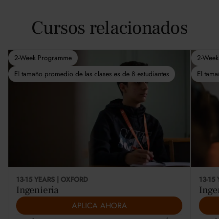
Cursos relacionados
2-Week Programme
2-Week
El tamaño promedio de las clases es de 8 estudiantes
El tama
This course is selling fast
13-15 YEARS | OXFORD
13-15
Ingeniería
Inge
APLICA AHORA