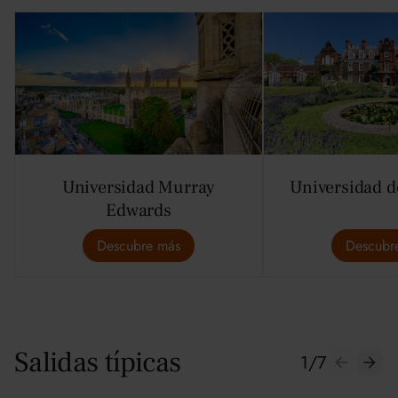
Universidad Murray
Universidad 
Edwards
Descubre más
Descubr
Salidas típicas
1
/
7