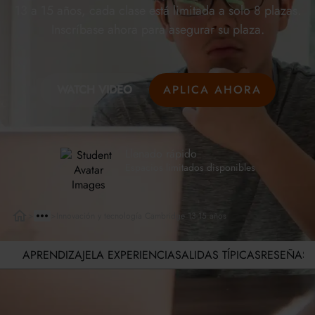
13 a 15 años, cada clase está limitada a solo 8 plazas.
Inscríbase ahora para asegurar su plaza.
WATCH VIDEO
APLICA AHORA
Llenado rápido
Espacios limitados disponibles
>
>
Innovación y tecnología Cambridge 13-15 años
APRENDIZAJE
LA EXPERIENCIA
SALIDAS TÍPICAS
RESEÑAS