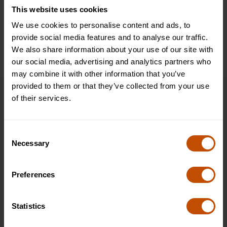
del Parlamento, la Abadía de Westminster y el Palacio de
This website uses cookies
Buckingham.
We use cookies to personalise content and ads, to
provide social media features and to analyse our traffic.
We also share information about your use of our site with
our social media, advertising and analytics partners who
may combine it with other information that you’ve
provided to them or that they’ve collected from your use
of their services.
Cronograma
Descubre nuestro horario de ejemplo para estudiantes
Consent
de 13-15 y experimenta el aprendizaje inmersivo de
Necessary
Selection
Oxford Summer Courses. Nuestros tutoriales y
seminarios en grupos pequeños, dirigidos por tutores
Preferences
expertos, te ayudarán a prepararte para futuros
estudios académicos y carreras profesionales,
teniendo en cuenta la experiencia que ya tienes en la
Statistics
materia elegida. Con un dinámico programa social y
cultural, obtendrás valiosas perspectivas sobre cómo