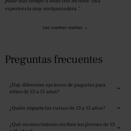
pasar más tiempo a solas con mi tutor. Una
experiencia muy enriquecedora."
Lea nuestras reseñas →
Preguntas frecuentes
¿Hay diferentes opciones de paquetes para
niños de 13 a 15 años?
Sí, hay cuatro opciones:
No residencial, Plus, Superior
¿Quién imparte los cursos de 13 a 15 años?
y Premier.
Los estudiantes aprenden de educadores experimentados
¿Qué reconocimiento reciben los jóvenes de 13