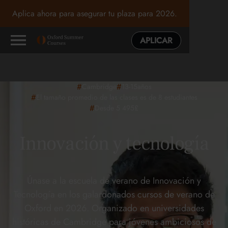
Aplica ahora para asegurar tu plaza para 2026.
APLICAR
#
#
Cambridge
13-15
años
#
El tamaño promedio de las clases es de 8 estudiantes
#
Desde 5 495£
Innovación y tecnología
Únase a la escuela de verano de Innovación y
Tecnología en los galardonados cursos de verano de
Oxford en 2026. Organizado en universidades
históricas de Cambridge para jóvenes ambiciosos de