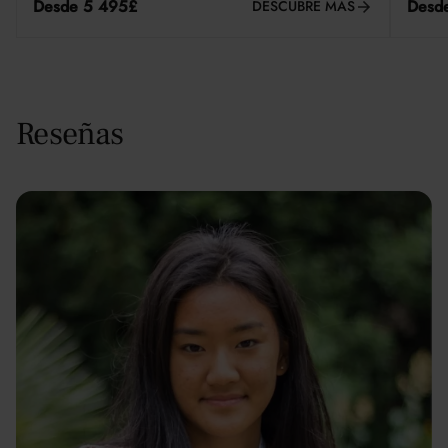
Desde 5 495£
Desd
DESCUBRE MÁS
Reseñas