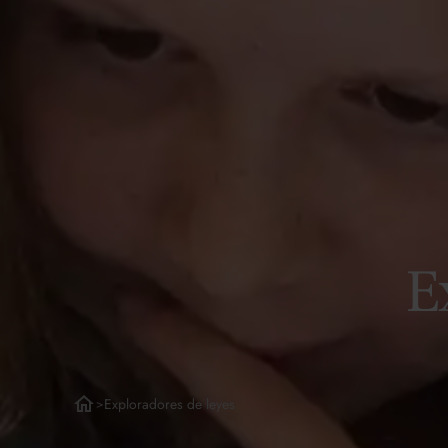
E
Exploradores de leyes
>