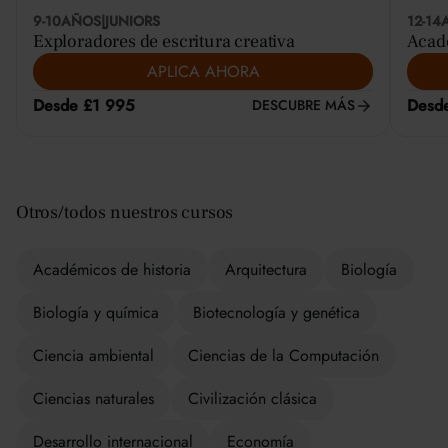
9-10
AÑOS
|
JUNIORS
12-14
Exploradores de escritura creativa
Acadé
APLICA AHORA
Desde £1 995
Desd
DESCUBRE MÁS
Otros/todos nuestros cursos
Académicos de historia
Arquitectura
Biología
Biología y química
Biotecnología y genética
Ciencia ambiental
Ciencias de la Computación
Ciencias naturales
Civilización clásica
Desarrollo internacional
Economía