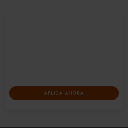
Sea parte de una
comunidad global
Desde 2010, más de 20 000 estudiantes de
más de 150 países se han unido a nuestros
galardonados cursos de verano. Presente su
solicitud con anticipación para asegurar su
plaza: las plazas son limitadas y se llenan
rápidamente.
APLICA AHORA