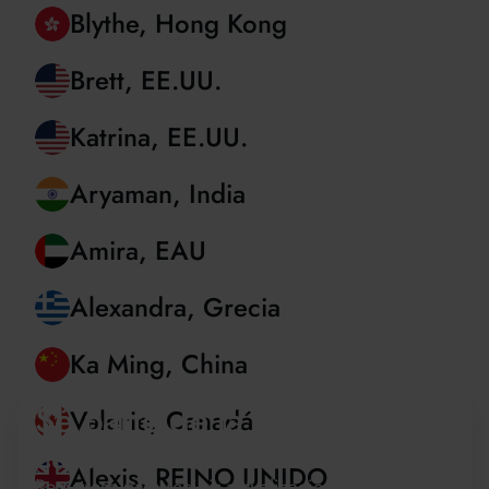
Dev, REINO UNIDO
Blythe, Hong Kong
Brett, EE.UU.
Katrina, EE.UU.
Aryaman, India
Amira, EAU
Alexandra, Grecia
Sé parte de la familia de
Ka Ming, China
cursos de verano de Oxford
Regístrese para recibir actualizaciones