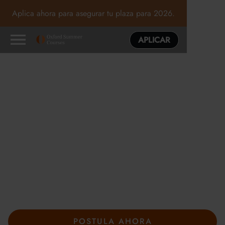
Aplica ahora para asegurar tu plaza para 2026.
APLICAR
Programas de verano
excepcionales en Oxford,
Cambridge y Londres
En los cursos de verano de Oxford, la curiosidad marca el
camino. Guiado por tutores expertos y rodeado de nuevas
ideas, explorarás los temas que más te gustan, pondrás a
prueba tu forma de pensar y descubrirás adónde pueden
llevarte tus intereses.
POSTULA AHORA