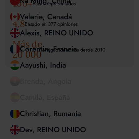
150
+
Alexandra, Grecia
Países representados
Ka Ming, China
4,8
Basado en 377 opiniones
Valerie, Canadá
Más de
Antiguos alumnos desde 2010
20 000
Alexis, REINO UNIDO
Corentin, Francia
Aayushi, India
Brenda, Angola
Camila, España
Christian, Rumania