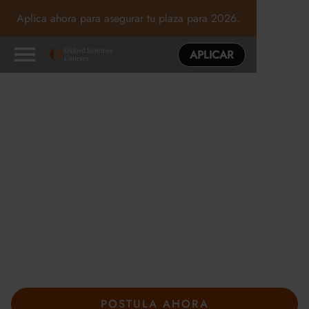
Aplica ahora para asegurar tu plaza para 2026.
APLICAR
Programas de verano
excepcionales en Oxford,
Cambridge y Londres
En los cursos de verano de Oxford, la curiosidad marca el
camino. Guiado por tutores expertos y rodeado de nuevas
ideas, explorarás los temas que más te gustan, pondrás a
prueba tu forma de pensar y descubrirás adónde pueden
llevarte tus intereses.
POSTULA AHORA