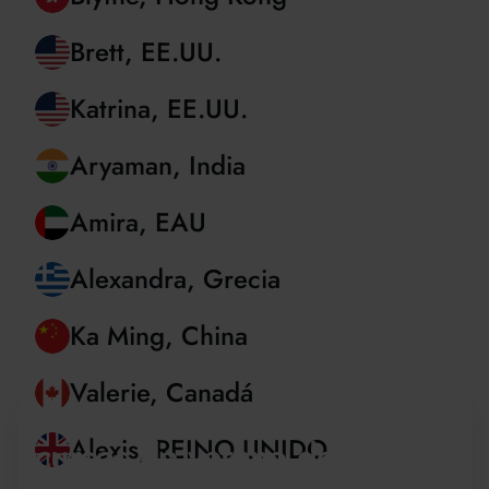
Dev, REINO UNIDO
Blythe, Hong Kong
Brett, EE.UU.
Katrina, EE.UU.
Aryaman, India
Amira, EAU
Alexandra, Grecia
Ka Ming, China
Sé parte de la familia de
cursos de verano de Oxford
Valerie, Canadá
Regístrese para recibir actualizaciones