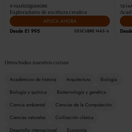
9-10
AÑOS
|
JUNIORS
12-14
Exploradores de escritura creativa
Acadé
APLICA AHORA
Desde £1 995
Desd
DESCUBRE MÁS
Otros/todos nuestros cursos
Académicos de historia
Arquitectura
Biología
Biología y química
Biotecnología y genética
Ciencia ambiental
Ciencias de la Computación
Ciencias naturales
Civilización clásica
Desarrollo internacional
Economía