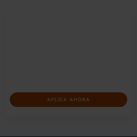
Sea parte de una
comunidad global
Desde 2010, más de 20 000 estudiantes de
más de 150 países se han unido a nuestros
galardonados cursos de verano. Presente su
solicitud con anticipación para asegurar su
plaza: las plazas son limitadas y se llenan
rápidamente.
APLICA AHORA