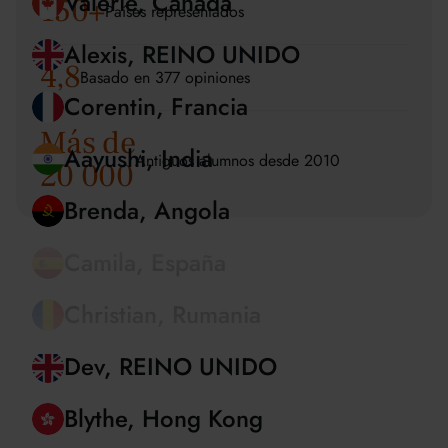
150
+
Países representados
Ka Ming, China
4,8
Valerie, Canadá
Basado en 377 opiniones
Alexis, REINO UNIDO
Más de
Antiguos alumnos desde 2010
20 000
Corentin, Francia
Aayushi, India
Brenda, Angola
Camila, España
Christian, Rumania
Dev, REINO UNIDO