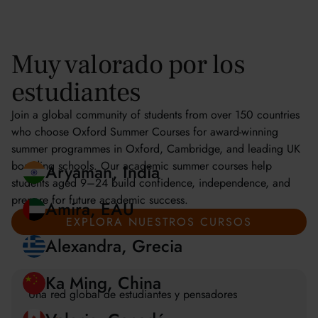
Muy valorado por los
estudiantes
Join a global community of students from over 150 countries
who choose Oxford Summer Courses for award-winning
summer programmes in Oxford, Cambridge, and leading UK
boarding schools. Our academic summer courses help
students aged 9–24 build confidence, independence, and
prepare for future academic success.
Aryaman, India
EXPLORA NUESTROS CURSOS
Amira, EAU
Alexandra, Grecia
Una red global de estudiantes y pensadores