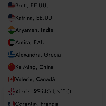
Blythe, Hong Kong
Brett, EE.UU.
Katrina, EE.UU.
Aryaman, India
Amira, EAU
Alexandra, Grecia
Ka Ming, China
Sé parte de la familia de
Valerie, Canadá
cursos de verano de Oxford
Regístrese para recibir actualizaciones