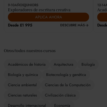
9-10
AÑOS
|
JUNIORS
12-14
Exploradores de escritura creativa
Acadé
APLICA AHORA
Desde £1 995
Desd
DESCUBRE MÁS
Otros/todos nuestros cursos
Académicos de historia
Arquitectura
Biología
Biología y química
Biotecnología y genética
Ciencia ambiental
Ciencias de la Computación
Ciencias naturales
Civilización clásica
Desarrollo internacional
Economía