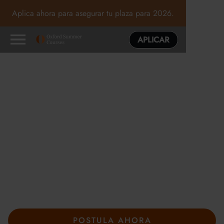
Aplica ahora para asegurar tu plaza para 2026.
APLICAR
Programas de verano
excepcionales en Oxford,
Cambridge y Londres
En los cursos de verano de Oxford, la curiosidad marca el
camino. Guiado por tutores expertos y rodeado de nuevas
ideas, explorarás los temas que más te gustan, pondrás a
prueba tu forma de pensar y descubrirás adónde pueden
llevarte tus intereses.
POSTULA AHORA