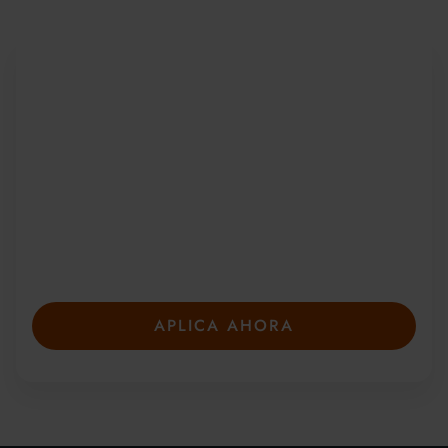
Sea parte de una
comunidad global
Desde 2010, más de 20 000 estudiantes de
más de 150 países se han unido a nuestros
galardonados cursos de verano. Presente su
solicitud con anticipación para asegurar su
plaza: las plazas son limitadas y se llenan
rápidamente.
APLICA AHORA