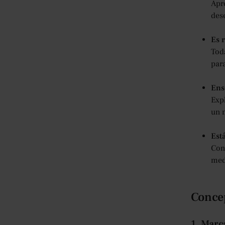
Apr
marketing y medios?
des
Gerente de Mercadeo
Gestor de redes sociales
Es 
Planificador o comprador de
medios
Tod
Redactor
par
Directora creativa
estratega de marca
Ens
Especialista en relaciones
Exp
públicas
un 
Analista de marketing digital
Especialista en marketing de
Est
influencers
Con 
Creador o productor de
med
contenido
Explore el marketing y los medios
de comunicación en los cursos
Concep
de verano de Oxford
📍 Curso disponible
Conclusión: ¿El marketing y los
1. Marc