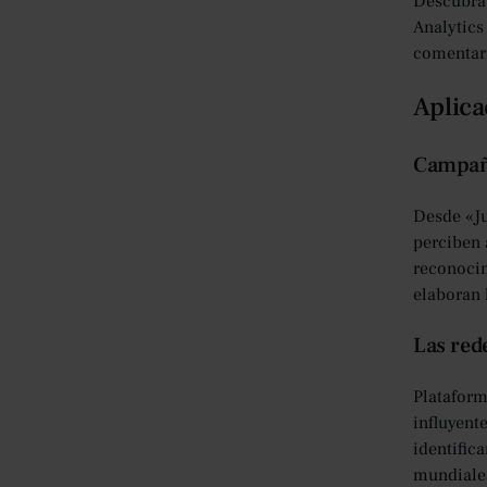
Descubra 
Analytics
comentari
Aplica
Campañ
Desde «Ju
perciben 
reconocim
elaboran 
Las rede
Plataform
influyent
identific
mundiales