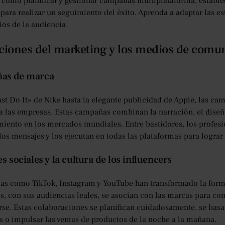
cómo planificar y gestionar campañas multiplataforma, estable
 para realizar un seguimiento del éxito. Aprenda a adaptar las es
os de la audiencia.
ciones del marketing y los medios de comu
as de marca
st Do It» de Nike hasta la elegante publicidad de Apple, las ca
a las empresas. Estas campañas combinan la narración, el diseñ
iento en los mercados mundiales. Entre bastidores, los profesio
los mensajes y los ejecutan en todas las plataformas para logra
s sociales y la cultura de los influencers
as como TikTok, Instagram y YouTube han transformado la for
es, con sus audiencias leales, se asocian con las marcas para 
arse. Estas colaboraciones se planifican cuidadosamente, se bas
 o impulsar las ventas de productos de la noche a la mañana.