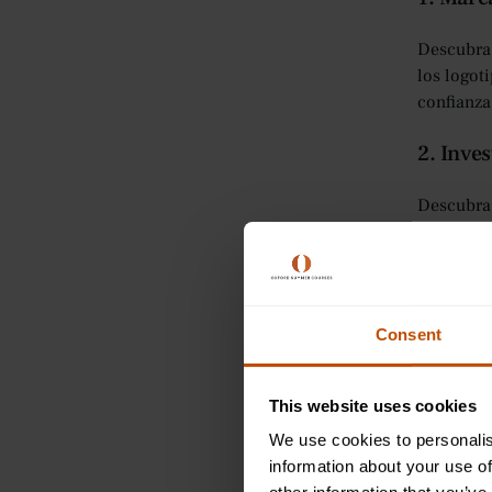
medios son adecuados para
usted?
Descubra 
los logot
confianza
2. Inve
Descubra 
encuestas
necesidad
3. Marke
Consent
Aprenda a
campañas 
This website uses cookies
clientes 
We use cookies to personalis
4. Crea
information about your use of