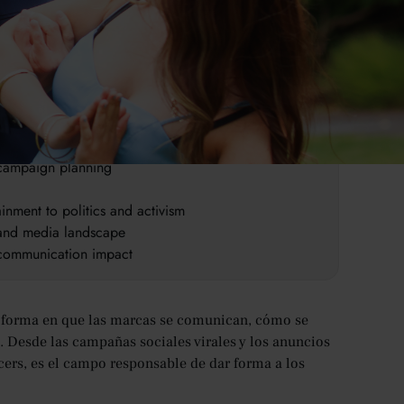
s reach and influence audiences
e communication
d campaign planning
ainment to politics and activism
l and media landscape
d communication impact
la forma en que las marcas se comunican, cómo se
 Desde las campañas sociales virales y los anuncios
cers, es el campo responsable de dar forma a los