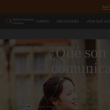
Apli
CURSOS
UBICACIONES
¿POR QUÉ NO
¿Qué son 
comunicac
>
>
¿Qué son el marketing y los medios de comunicación? Guía 