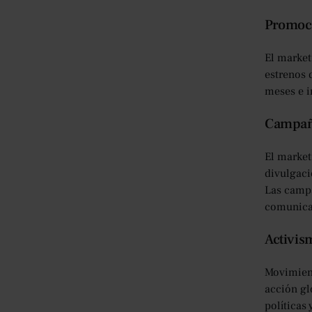
Promoci
El marketi
estrenos 
meses e i
Campaña
El market
divulgaci
Las campa
comunicac
Activis
Movimient
acción glo
políticas