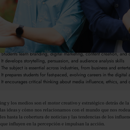
takeaways:
Marketing and Media focuses on how ideas, brands, and message
It combines creativity with strategy, using data to shape effectiv
Students learn branding, digital marketing, content creation, an
It develops storytelling, persuasion, and audience analysis skills
The subject is essential across industries, from business and entert
It prepares students for fast-paced, evolving careers in the digita
It encourages critical thinking about media influence, ethics, an
ing y los medios son el motor creativo y estratégico detrás de 
las ideas y cómo nos relacionamos con el mundo que nos rodea.
s hasta la cobertura de noticias y las tendencias de los influen
que influyen en la percepción e impulsan la acción.