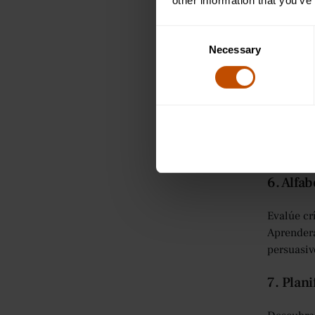
other information that you’ve
Domina el
anuncios 
Consent
creativid
Necessary
Selection
5. Estra
Comprenda
planifica
objetivos
6. Alfab
Evalúe cr
Aprenderá
persuasiv
7. Plan