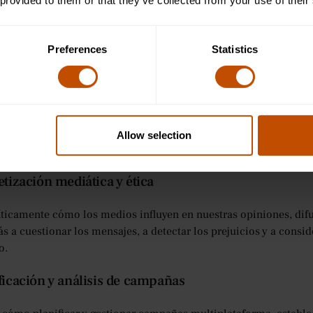
 provided to them or that they’ve collected from your use of their
 arte de escribir y diseñar mensajes que vendan, informen o entr
y las publicaciones de blog hasta los vídeos y los subtítulos de l
ad.
Preferences
Statistics
tegia publicitaria
 cómo se crean las campañas creativas desde el concepto hasta
ción de los medios, la asignación del presupuesto, las pruebas 
Allow selection
 empresariales y las expectativas de la audiencia.
etización mediática y ética
íticamente cómo los medios influyen en nuestras opiniones, di
s a cuestionar los mensajes, a detectar los prejuicios y a consi
o.
ificación y análisis de campañas