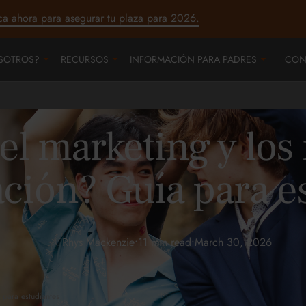
ca ahora para asegurar tu plaza para 2026.
SOTROS?
RECURSOS
INFORMACIÓN PARA PADRES
CON
el marketing y los
ión? Guía para e
Rhys Mackenzie
•
11 min read
•
March 30, 2026
para estudiantes