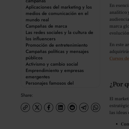
campañas
En esenci
Aplicaciones del marketing y los
analítico 
medios de comunicación en el
mundo real
audiencia
Campañas de marca
marca glo
Las redes sociales y la cultura de
evolución
los influencers
Promoción de entretenimiento
En este a
Campañas políticas y mensajes
adquirirá
públicos
Cursos de
Activismo y cambio social
Emprendimiento y empresas
emergentes
Personajes famosos del
¿Por q
marketing y los medios
Share:
David Ogilvy
El market
Bozoma San Juan
estratégi
Philip Kotler
las ideas
Rihanna (Fenty Beauty)
Gary Vaynerchuk
Com
¿Qué carreras puede seguir en