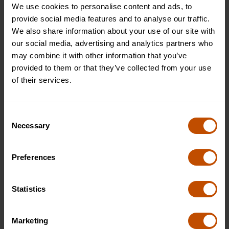
We use cookies to personalise content and ads, to
Apolo de la NASA, Hamilton desarrolló el código integrado
provide social media features and to analyse our traffic.
que guiaba a los astronautas a la Luna, lo que demostraba
We also share information about your use of our site with
que el software podía ser fundamental para la vida.
our social media, advertising and analytics partners who
¿Qué carreras puede seguir en ciencias
may combine it with other information that you’ve
provided to them or that they’ve collected from your use
de la computación?
of their services.
Desarrollador o ingeniero de software
Consent
Necessary
Diseñe y cree aplicaciones, sistemas o herramientas para
Selection
empresas, gobiernos o empresas emergentes. Escribirás
código, probarás productos y mejorarás la experiencia del
Preferences
usuario.
Analista de ciberseguridad
Statistics
Defienda las redes de los ciberataques y asegúrese de que
Marketing
los datos estén protegidos. Identificará las amenazas,