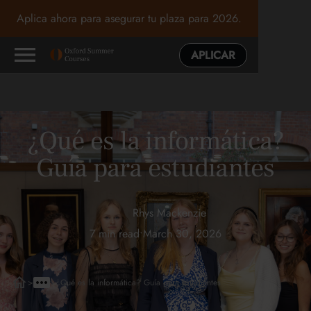
Aplica ahora para asegurar tu plaza para 2026.
APLICAR
¿Qué es la informática?
Guía para estudiantes
Rhys Mackenzie
7 min read
•
March 30, 2026
>
>
¿Qué es la informática? Guía para estudiantes