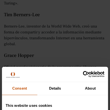
Turing».
Tim Berners-Lee
Berners-Lee, inventor de la World Wide Web, creó una
forma de compartir y acceder a la información mediante
hipervínculos, transformando Internet en una herramienta
global.
Grace Hopper
Oficial naval y visionario de la programación, Hopper
desarrolló los primeros lenguajes de programación y
acuñó el término «depuración» después de eliminar una
polilla de un ordenador.
Consent
Details
About
Margarita Hamilton
This website uses cookies
Como ingeniero de software principal de las misiones