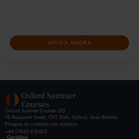
galardonados cursos de verano. Presente su
solicitud con anticipación para asegurar su
plaza: las plazas son limitadas y se llenan
rápidamente.
APLICA AHORA
Oxford Summer Courses LTD
18 Beaumont Street, OX1 2NA, Oxford, Gran Bretaña
Póngase en contacto con nosotros
+44 01865 818403