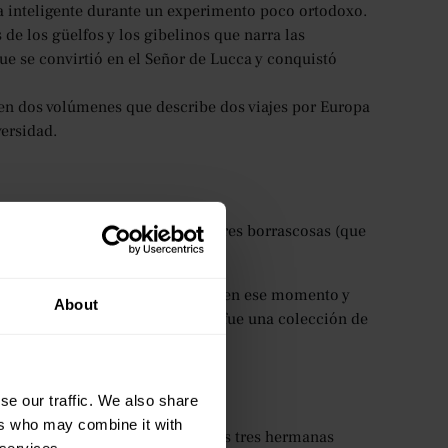
ra inteligente durante un experimento poco ortodoxo.
de los güelfos y los gibelinos que narra las
que se convirtió en el Señor de Lucca y conquistó
 en dos volúmenes que describe dos viajes por Europa
versidad.
nocida por su única novela, Cumbres borrascosas (que
udiantes!)
na poeta prolífica, y su escritura en ese momento y
About
as de Currer, Ellis y Acton Bell,
fue una colección de
mos.
se our traffic. We also share
ers who may combine it with
publicado conjuntamente por las tres hermanas