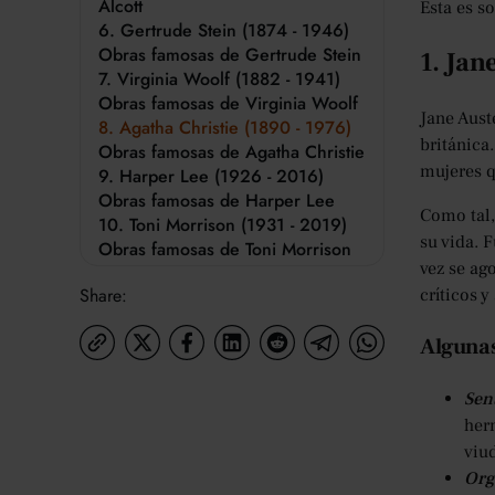
Alcott
Esta es s
6. Gertrude Stein (1874 - 1946)
Obras famosas de Gertrude Stein
1. Jan
7. Virginia Woolf (1882 - 1941)
Obras famosas de Virginia Woolf
Jane Aust
8. Agatha Christie (1890 - 1976)
británica
Obras famosas de Agatha Christie
mujeres 
9. Harper Lee (1926 - 2016)
Obras famosas de Harper Lee
Como tal,
10. Toni Morrison (1931 - 2019)
su vida. 
Obras famosas de Toni Morrison
vez se ag
11. Margaret Atwood (1939 -)
Share:
críticos y
Obras famosas de Margaret
Atwood
Algunas
12. Alice Walker (1944 -)
Obras famosas de Alice Walker
13. Octavia E. Butler (1947 -
Sent
2006)
her
Obras famosas de Octavia E.
viud
Butler
Org
14. J. K. Rowling (1965 -)