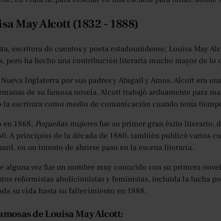
isa May Alcott (1832 - 1888)
sta, escritora de cuentos y poeta estadounidense, Louisa May Al
s, pero ha hecho una contribución literaria mucho mayor de lo q
Nueva Inglaterra por sus padres y Abigail y Amos, Alcott era una 
rmanas de su famosa novela, Alcott trabajó arduamente para mante
o la escritura como medio de comunicación cuando tenía tiemp
o en 1868,
Pequeñas mujeres
fue su primer gran éxito literario, 
0. A principios de la década de 1860, también publicó varios c
ard, en un intento de abrirse paso en la escena literaria.
ue alguna vez fue un nombre muy conocido con su primera novela
os reformistas abolicionistas y feministas, incluida la lucha p
oda su vida hasta su fallecimiento en 1888.
amosas de Louisa May Alcott: