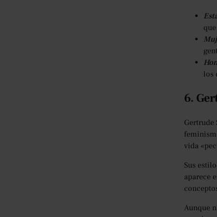
Est
que
Muj
gent
Hom
los 
6. Ger
Gertrude 
feminismo
vida «pec
Sus estil
aparece e
conceptos
Aunque na