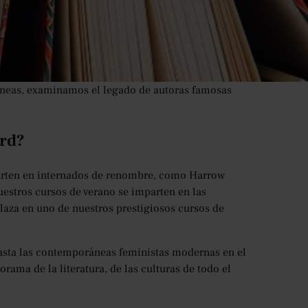
 escritoras, poetas y ensayistas, rompiendo barreras
te de escribir. Sus contribuciones literarias no solo
importantes conversaciones sobre el género, la
recemos cursos de escritura dirigidos por tutores
explorando su profundo impacto en la literatura y más
áneas, examinamos el legado de autoras famosas
ord?
parten en internados de renombre, como Harrow
uestros cursos de verano se imparten en las
laza en uno de nuestros prestigiosos cursos de
 hasta las contemporáneas feministas modernas en el
ama de la literatura, de las culturas de todo el