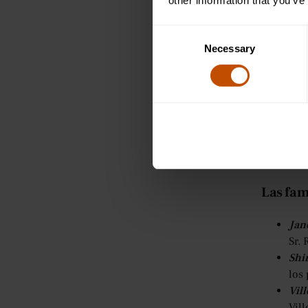
other information that you’ve
Bro
Cum
Consent
fami
Necessary
Selection
turb
4. Cha
Charlotte
novela,
El
acogida po
Las fam
Jan
Sr. 
Shi
los 
Vill
Vil