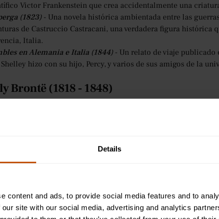
ntífico Victor Frankenstein que crea accidentalmente una criatu
perga (1823)
- Una novela histórica ambientada entre las guerras 
nturas de Castruccio Castracani, una verdadera figura histórica 
encia, Italia.
bles en Alemania e Italia (1844)
- Un relato de viaje publicado
Shelley hizo con su hijo, Percy, y varios de sus amigos de la uni
ly Brontë (1818 - 1848)
ntë fue otra famosa escritora de la época victoriana, mejor co
aparece en nuestro
lista de libros clásicos
¡para leer para los est
ar su obra bajo el seudónimo de Ellis Bell, Brontë también fue u
Details
e la considera «genial». Su colección de obras más famosa,
Poem
 publicados con sus hermanas Charlotte y Anne con sus seudóni
osas obras de Emily Brontë
e content and ads, to provide social media features and to analy
 our site with our social media, advertising and analytics partn
mas de Currer Ellis y Acton Bell (1846)
- Un volumen de poesía 