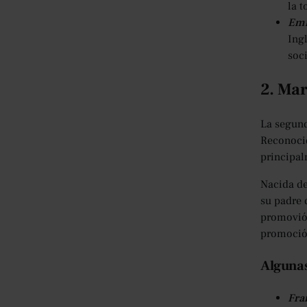
la t
Obras famosas de J. K. Rowling
Emm
15. Zadie Smith (1975 -)
Ingl
Obras famosas de Zadie Smith
soci
¿Cómo influyeron las
experiencias personales y los
2. Mar
antecedentes de estas famosas
escritoras en los estilos de
escritura y las elecciones
La segund
temáticas de sus obras?
Reconocid
¿Puede proporcionar información
principal
sobre los desafíos u obstáculos
menos conocidos a los que se
Nacida de
enfrentaron estas escritoras
su padre 
durante sus carreras,
promovió 
particularmente en lo que
promoción
respecta a las normas sociales y
las expectativas de su época?
Algunas
¿Cómo impactaron las
contribuciones literarias de estas
Fra
escritoras en movimientos