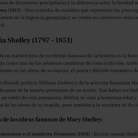
oma de decisiones precipitadas y la diferencia entre la bondad su
a (1815)
- Una comedia de modales que representa las preocupa
aterra de la regencia georgiana y se centra en cuestiones relaci
al.
ía Shelley (1797 - 1851)
a en nuestra lista de escritoras famosas de la historia es la famo
a como una de las primeras creadoras de ciencia ficción, tambi
mente en las obras de su esposo, el poeta y filósofo romántico R
l filósofo político William Godwin y de la activista feminista M
después de la muerte prematura de su madre. Tras haber recibid
un estilo de vida anarquista, Shelley se casó a temprana edad y
 de las obras de su marido, pero también a la escritura de ficci
 de las obras famosas de Mary Shelley:
nkenstein o el moderno Prometeo (1818)
- Escrita cuando Shelle