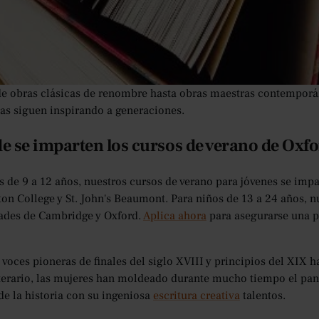
o de la historia, algunas de las mujeres más influyentes han sido
desafiando el status quo y cuestionando las reglas a través del ar
uecido los paisajes culturales, sino que también han suscitado 
 y las normas sociales. En
Cursos de verano en Oxford
, donde of
 profundizamos en las vidas y obras de estas autoras pioneras, 
de obras clásicas de renombre hasta obras maestras contempor
as siguen inspirando a generaciones.
 se imparten los cursos de verano de Oxf
s de 9 a 12 años, nuestros cursos de verano para jóvenes se im
ton College y St. John's Beaumont. Para niños de 13 a 24 años, n
ades de Cambridge y Oxford.
Aplica ahora
para asegurarse una p
 voces pioneras de finales del siglo XVIII y principios del XIX
terario, las mujeres han moldeado durante mucho tiempo el panor
e la historia con su ingeniosa
escritura creativa
talentos.