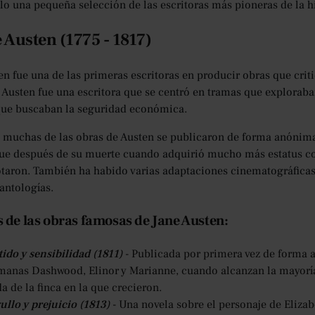
olo una pequeña selección de las escritoras más pioneras de la hi
e Austen (1775 - 1817)
en fue una de las primeras escritoras en producir obras que cri
. Austen fue una escritora que se centró en tramas que explorab
que buscaban la seguridad económica.
 muchas de las obras de Austen se publicaron de forma anónima,
Fue después de su muerte cuando adquirió mucho más estatus com
otaron. También ha habido varias adaptaciones cinematográfica
 antologías.
 de las obras famosas de Jane Austen:
ido y sensibilidad (1811)
- Publicada por primera vez de forma a
manas Dashwood, Elinor y Marianne, cuando alcanzan la mayoría
a de la finca en la que crecieron.
ullo y prejuicio (1813)
- Una novela sobre el personaje de Eliza