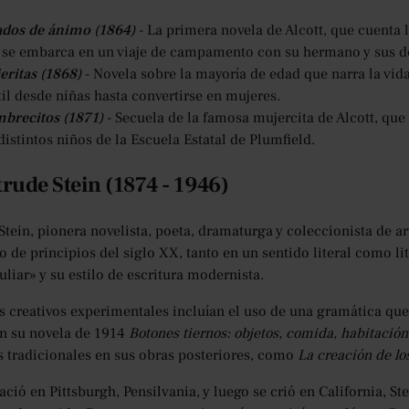
ados de ánimo (1864)
- La primera novela de Alcott, que cuenta 
 se embarca en un viaje de campamento con su hermano y sus do
eritas (1868)
- Novela sobre la mayoría de edad que narra la vida
il desde niñas hasta convertirse en mujeres.
brecitos (1871)
- Secuela de la famosa mujercita de Alcott, que 
distintos niños de la Escuela Estatal de Plumfield.
trude Stein (1874 - 1946)
Stein, pionera novelista, poeta, dramaturga y coleccionista de ar
 de principios del siglo XX, tanto en un sentido literal como lit
uliar» y su estilo de escritura modernista.
os creativos experimentales incluían el uso de una gramática queb
n su novela de 1914
Botones tiernos: objetos, comida, habitación
 tradicionales en sus obras posteriores, como
La creación de l
ció en Pittsburgh, Pensilvania, y luego se crió en California, S