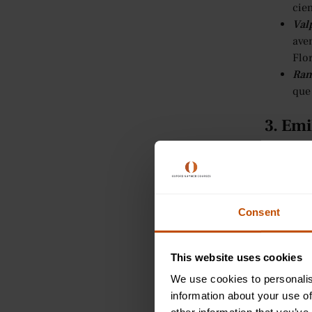
sociales y culturales más amplios,
cie
como el feminismo, los derechos
Val
civiles y la conciencia ambiental?
ave
¿Estás listo para unirte a los
Flor
cursos de verano de Oxford?
Ram
que 
3. Emi
Emily Bro
también 
Al public
Consent
aún hoy s
artículos
This website uses cookies
Las fam
We use cookies to personalis
information about your use of
Poe