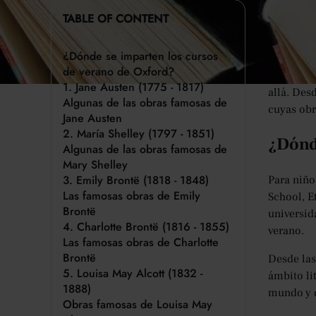
A lo larg
TABLE OF CONTENT
sociales, 
han enriq
¿Dónde se imparten los cursos
identidad
de verano de Oxford?
expertos,
1. Jane Austen (1775 - 1817)
allá. Des
Algunas de las obras famosas de
cuyas obr
Jane Austen
2. María Shelley (1797 - 1851)
¿Dónde
Algunas de las obras famosas de
Mary Shelley
3. Emily Brontë (1818 - 1848)
Para niño
Las famosas obras de Emily
School, E
Brontë
universid
4. Charlotte Brontë (1816 - 1855)
verano.
Las famosas obras de Charlotte
Brontë
Desde las
5. Louisa May Alcott (1832 -
ámbito li
1888)
mundo y d
Obras famosas de Louisa May