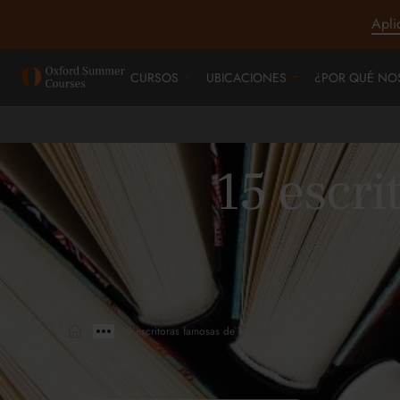
Apli
CURSOS
UBICACIONES
¿POR QUÉ NO
15 escri
>
>
15 escritoras famosas de la historia