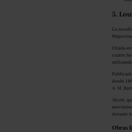
5. Lou
La noveli
Mujercita
Criada en 
cuatro he
utilizand
Publicad
desde 186
A. M. Barn
Alcott, q
movimient
durante t
Obras f