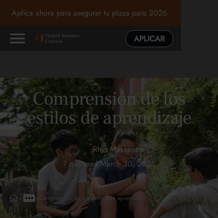
Aplica ahora para asegurar tu plaza para 2026.
APLICAR
Comprensión de los
estilos de aprendizaje
Rhys Mackenzie
7 min read
•
March 30, 2026
>
>
Comprensión de los estilos de aprendizaje