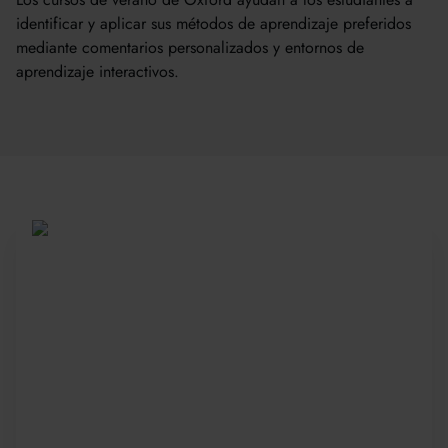
identificar y aplicar sus métodos de aprendizaje preferidos
mediante comentarios personalizados y entornos de
aprendizaje interactivos.
Sea parte de una
comunidad global
Desde 2010, más de 20 000 estudiantes de
más de 150 países se han unido a nuestros
galardonados cursos de verano. Presente su
solicitud con anticipación para asegurar su
plaza: las plazas son limitadas y se llenan