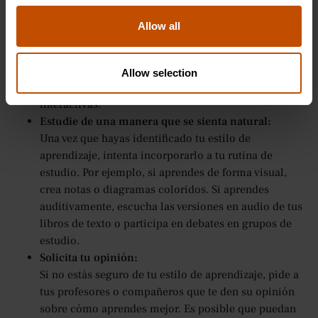
ejemplo, los estudiantes visuales pueden usar
aplicaciones como Canva para crear mapas
Allow all
mentales, los estudiantes auditivos pueden escuchar
podcasts o usar grabaciones de audio de las clases, y
los estudiantes cinestésicos pueden usar
Allow selection
aplicaciones que ofrecen experiencias de aprendizaje
interactivas.
Estudie de una manera que se sienta natural:
Una vez que hayas identificado tu estilo de
aprendizaje, intenta incorporarlo a tu rutina de
estudio. Por ejemplo, si aprendes de forma visual,
crea notas o diagramas coloridos. Si aprendes
auditivamente, escucha las versiones en audio de tus
libros de texto o participa en debates en grupos de
estudio.
Solicita tu opinión:
Si no estás seguro de tu estilo de aprendizaje, pide a
tus profesores o compañeros que te den su opinión
sobre cómo aprendes mejor. Es posible que puedan