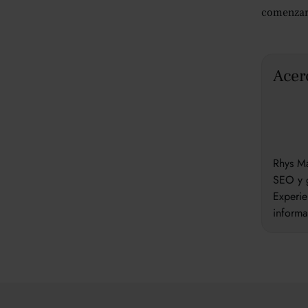
comenzar 
Acer
Rhys Ma
SEO y g
Experie
inform