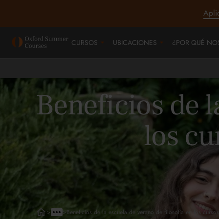
Apli
CURSOS
UBICACIONES
¿POR QUÉ NO
Beneficios de l
los cu
>
>
Beneficios de la escuela de verano de filosofía en los curs