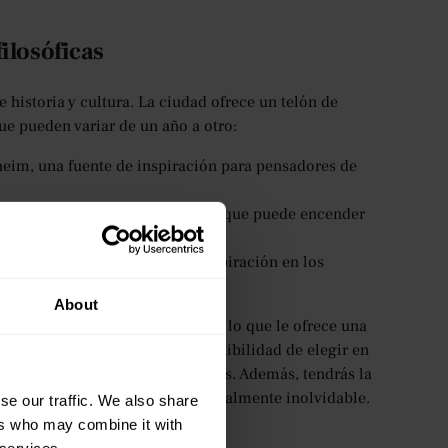
ilosóficas
e historia y cultura. La ciudad ofrece un telón de
ue pueden variar de un año a otro:
heim, una fuente de inspiración para pensadores de
udad con una rica historia naval que puede encender
s ríos de Oxford y encuentra inspiración en los
About
 pueden variar de un año a otro, lo que le ofrece una
, los estudiantes tienen la flexibilidad de elegir en
te a sus preferencias e intereses. Además, tendrás la
lo que hará que tu verano sea realmente inolvidable.
se our traffic. We also share
ers who may combine it with