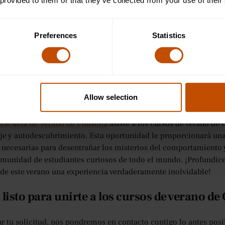
 provided to them or that they’ve collected from your use of their
a la Escuela de Verano de Filosofía de los Cursos de Verano de Ox
Preferences
Statistics
. El entorno de grupos reducidos permitió que el tutor me prest
fía de la mano de mis compañeros de clase durante nuestras ani
losofía y estoy agradecido por los conocimientos y las experiencia
usión
Allow selection
eparado para desvelar los secretos de la mente humana y descubr
 Escuela de Verano de Filosofía
asiste a los cursos de verano de 
je y autodescubrimiento. Esta oportunidad le proporcionará una
s necesarias para desentrañar los misterios del comportamiento
munidad de estudiantes curiosos de todo el mundo. ¡Profundicemo
e este verano una experiencia verdaderamente inolvidable!
 listo para unirte a los cursos de verano de
ar tu solicitud, nos pondremos en contacto contigo lo antes posi