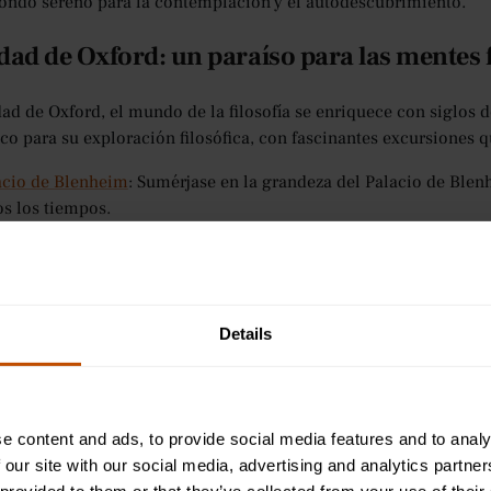
fondo sereno para la contemplación y el autodescubrimiento.
dad de Oxford: un paraíso para las mentes f
dad de Oxford, el mundo de la filosofía se enriquece con siglos d
co para su exploración filosófica, con fascinantes excursiones q
acio de Blenheim
: Sumérjase en la grandeza del Palacio de Blen
os los tiempos.
tsmouth
: Explore el patrimonio marítimo de Portsmouth, una ci
glesia filosófica.
o en barca por Oxford: Déjate llevar por las serenas aguas de lo
torescos alrededores.
Details
ante tener en cuenta que las excursiones específicas disponibles
ia nueva y única en cada ocasión. Además, según la disponibilidad
d se alojarán, asegurándose de que su aventura de verano se adap
ad de establecer conexiones con personas de diversos orígenes, 
e content and ads, to provide social media features and to analy
 our site with our social media, advertising and analytics partn
onios de alumnos anteriores: