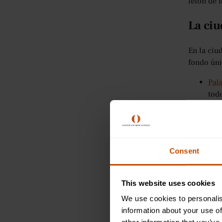
telón de 
La ciu
En la ciu
fondo úni
Pal
tod
Por
su i
Pase
pin
Consent
Es import
experienc
This website uses cookies
qué ciuda
oportunid
We use cookies to personalis
information about your use of
Testim