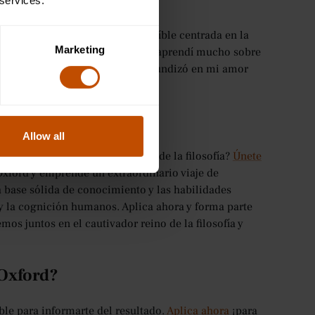
 services.
ford y fue una experiencia increíble centrada en la
Marketing
ara una atención personalizada, y aprendí mucho sobre
madas discusiones. El curso profundizó en mi amor
s adquiridas». - Alex, EE. UU.
Allow all
ir las profundas complejidades de la filosofía?
Únete
Oxford y emprende un extraordinario viaje de
 base sólida de conocimiento y las habilidades
 y la cognición humanos. Aplica ahora y forma parte
s juntos en el cautivador reino de la filosofía y
 Oxford?
ble para informarte del resultado.
Aplica ahora
¡para