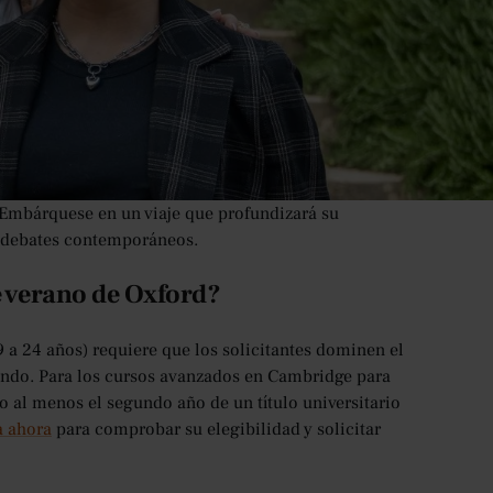
s complejidades que dan forma a nuestra
as que han influido en el curso de la historia y que
losófica y tienes curiosidad por adentrarte en el
o de Oxford, este programa presenta una oportunidad
 viaje de aprendizaje estimulante e intelectualmente
. Embárquese en un viaje que profundizará su
s debates contemporáneos.
de verano de Oxford?
9 a 24 años) requiere que los solicitantes dominen el
itando. Para los cursos avanzados en Cambridge para
o al menos el segundo año de un título universitario
a ahora
para comprobar su elegibilidad y solicitar