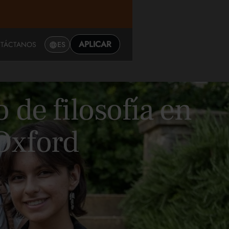
APLICAR
TÁCTANOS
ES
 de filosofía en
 Oxford