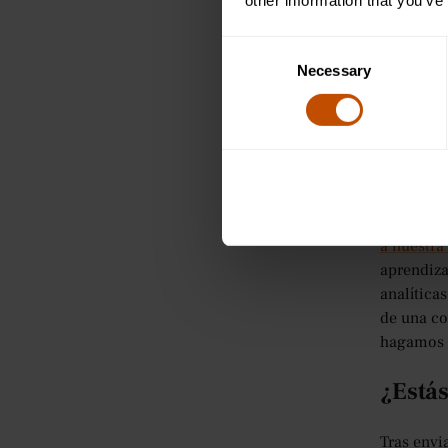
other information that you’ve
Consent
«Asistió 
Necessary
Selection
filosofía
la filoso
por la fi
Concl
¿Estás pr
a nuestra
aprendiza
analítica
de una co
hagamos d
¿Estás
Tras envi