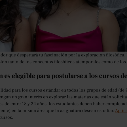
ez te ha cautivado la exploración del pensamiento humano y la
ón de la existencia? ¿Le complace desentrañar las ideas profund
ldeando nuestras perspectivas? Si te apasiona la investigación fi
r reino de la
Philosophy Summer School
en los cursos de veran
al para usted. Ya sea que tengas 13 o 24 años, prepárate para un
dor que despertará tu fascinación por la exploración filosófica
ón tanto de los conceptos filosóficos atemporales como de lo
 es elegible para postularse a los cursos 
ilidad para los cursos estándar en todos los grupos de edad (de 
tengan un gran interés en explorar las materias que están solic
es de entre 18 y 24 años, los estudiantes deben haber completad
lente) en la misma área que la asignatura desean estudiar.
Aplic
cursos.