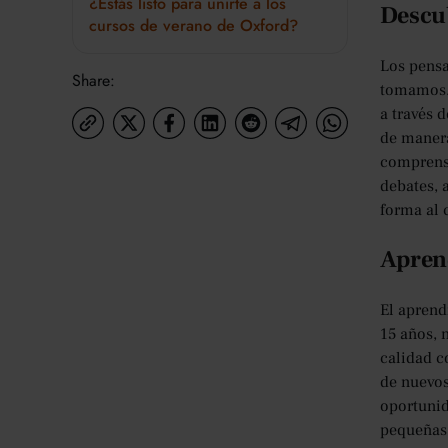
¿Estás listo para unirte a los
Descub
cursos de verano de Oxford?
Los pensa
Share:
tomamos. 
a través 
de manera
comprensi
debates, 
forma al c
Aprend
El aprend
15 años, 
calidad c
de nuevos
oportunid
pequeñas 