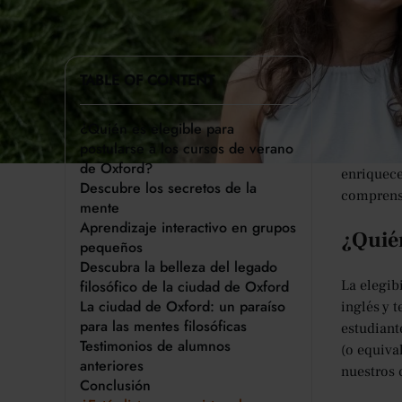
¿Alguna v
TABLE OF CONTENT
comprensi
siguen mo
¿Quién es elegible para
cautivado
postularse a los cursos de verano
excepcion
de Oxford?
enriquece
Descubre los secretos de la
comprensi
mente
Aprendizaje interactivo en grupos
¿Quién
pequeños
Descubra la belleza del legado
filosófico de la ciudad de Oxford
La elegib
La ciudad de Oxford: un paraíso
inglés y 
para las mentes filosóficas
estudiant
Testimonios de alumnos
(o equiva
anteriores
nuestros 
Conclusión