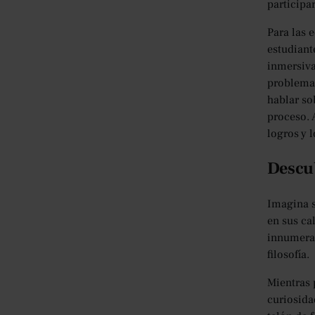
participa
Para las 
estudiant
inmersiva
problemas
hablar so
proceso. 
logros y 
Descub
Imagina s
en sus ca
innumerab
filosofía.
Mientras 
curiosida