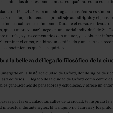
r en animados debates, tanto con sus compañeros como con el tu
edades de 16 a 24 años, la metodología de enseñanza es similar
es. Este enfoque fomenta el aprendizaje autodirigido y el pensa
 e intelectualmente estimulante. Durante el curso, realizarás d
, que tu tutor evaluará luego en un tutorial individual de 2:1. 
bre tu trabajo y tus comentarios con tu tutor, y así obtener inf
Al terminar el curso, recibirás un certificado y una carta de rec
los conocimientos que has adquirido.
ra la belleza del legado filosófico de la ci
umergirte en la histórica ciudad de Oxford, donde siglos de ric
lles y edificios. El legado de la ciudad de Oxford como centro 
les generaciones de pensadores y estudiosos, y ofrece un entor
paseas por las encantadoras calles de la ciudad, te inspirará la 
d intelectual durante siglos. El tranquilo río Támesis y los pint