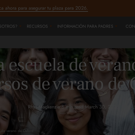
ca ahora para asegurar tu plaza para 2026.
SOTROS?
RECURSOS
INFORMACIÓN PARA PADRES
CON
a escuela de verano
rsos de verano de
Rhys Mackenzie
•
6 min read
•
March 30, 2026
os de verano de Oxford