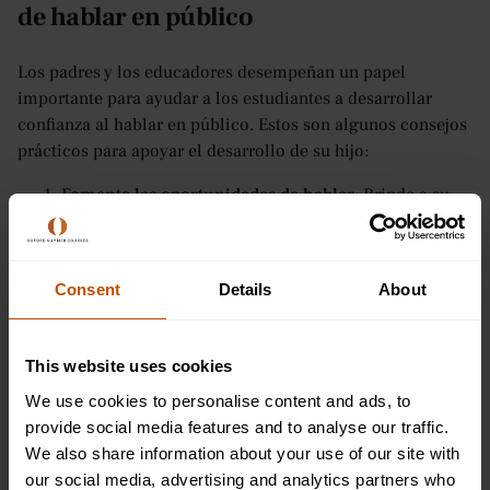
de hablar en público
Los padres y los educadores desempeñan un papel
importante para ayudar a los estudiantes a desarrollar
confianza al hablar en público. Estos son algunos consejos
prácticos para apoyar el desarrollo de su hijo:
Fomente las oportunidades de hablar
: Brinde a su
hijo la oportunidad de hablar frente a otras personas,
ya sea en una reunión familiar, un evento escolar o
una reunión comunitaria. Cuanto más practiquen
Consent
Details
About
hablar, más confianza tendrán.
Practica en casa
: Establezca un espacio donde su
hijo pueda practicar hablar en voz alta. Anímelos a
This website uses cookies
leer un libro, hacer una presentación breve o
We use cookies to personalise content and ads, to
compartir sus ideas sobre un tema que les apasione.
provide social media features and to analyse our traffic.
Practicar en casa genera confianza y les ayuda a
We also share information about your use of our site with
perfeccionar sus habilidades.
our social media, advertising and analytics partners who
Centrarse en el refuerzo positivo
: Elogie a su hijo