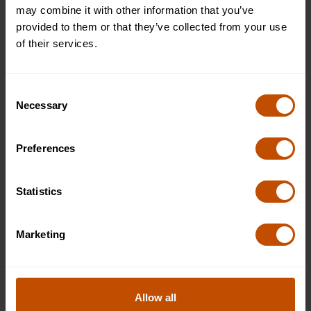
may combine it with other information that you’ve
por sus esfuerzos, independientemente de que lo
provided to them or that they’ve collected from your use
consiga a la perfección o no. Anímelos a
of their services.
enorgullecerse de su progreso y a aprender de sus
errores. El refuerzo positivo aumenta su confianza y
motivación para mejorar.
Consent
Usa ayudas visuales
: Anime a su hijo a usar ayudas
Necessary
Selection
visuales, como diapositivas o accesorios, para
mejorar sus presentaciones. Las ayudas visuales
pueden hacer que hablar sea más fácil y atractivo, al
Preferences
tiempo que ayudan a los estudiantes a sentirse más
cómodos durante su discurso.
Statistics
Observa y aprende de los demás
: Vea juntos videos
de oradores públicos exitosos y analice qué hace que
sus presentaciones sean efectivas. Anime a su hijo a
Marketing
observar aspectos como el tono, el ritmo, el lenguaje
corporal y la interacción con el público.
Ofrezca comentarios constructivos
: Proporcione
comentarios sobre las presentaciones de su hijo,
Allow all