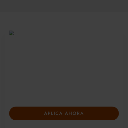
Sea parte de una
comunidad global
Desde 2010, más de 20 000 estudiantes de
más de 150 países se han unido a nuestros
galardonados cursos de verano. Presente su
solicitud con anticipación para asegurar su
plaza: las plazas son limitadas y se llenan
rápidamente.
APLICA AHORA