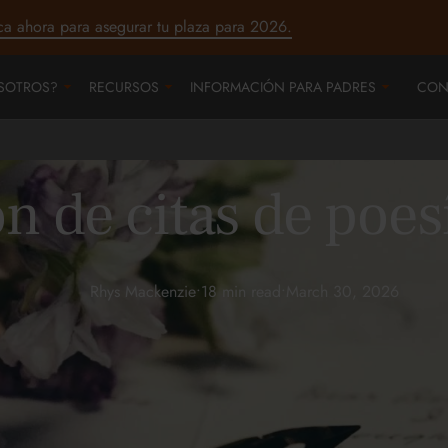
ca ahora para asegurar tu plaza para 2026.
SOTROS?
RECURSOS
INFORMACIÓN PARA PADRES
CON
n de citas de poe
Rhys Mackenzie
•
18 min read
•
March 30, 2026