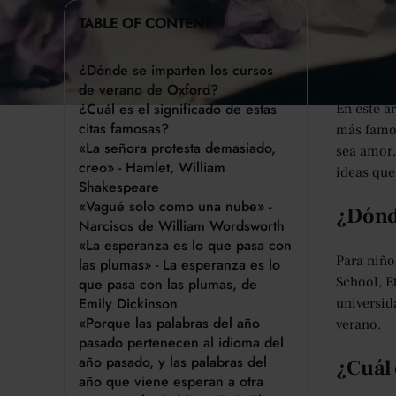
Los poeta
TABLE OF CONTENT
lenguaje 
belleza d
¿Dónde se imparten los cursos
tomarse e
de verano de Oxford?
¿Cuál es el significado de estas
En este a
citas famosas?
más famo
«La señora protesta demasiado,
sea amor,
creo» - Hamlet, William
ideas que
Shakespeare
«Vagué solo como una nube» -
¿Dónde
Narcisos de William Wordsworth
«La esperanza es lo que pasa con
Para niño
las plumas» - La esperanza es lo
School, E
que pasa con las plumas, de
Emily Dickinson
universid
«Porque las palabras del año
verano.
pasado pertenecen al idioma del
año pasado, y las palabras del
¿Cuál 
año que viene esperan a otra