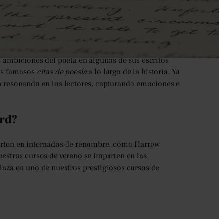
otivo y sus expresiones floridas; su uso del tipo de
ento con solo una o dos líneas. Pueden resaltar la
que sea leer poesía, es muy fácil leer extractos sin
 incluso de comprenderlo por completo.
as ambiciones del poeta en algunos de sus escritos
ás famosos
citas de poesía
a lo largo de la historia. Ya
 resonando en los lectores, capturando emociones e
ord?
parten en internados de renombre, como Harrow
uestros cursos de verano se imparten en las
laza en uno de nuestros prestigiosos cursos de