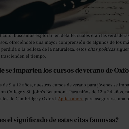
s han sido venerados a lo largo de la historia por su lenguaje em
es tan poderoso que pueden encapsular perfectamente un sentimi
e un idioma en su forma más pura. Sin embargo, por muy hermoso 
l tiempo de analizar adecuadamente su significado previsto, o
rtículo, buscamos explorar, en detalle, cuáles eran las verdader
sos, ofreciéndole una mayor comprensión de algunos de los m
 pérdida o la belleza de la naturaleza, estos
citas poéticas
siguen
 trascienden el tiempo.
 se imparten los cursos de verano de Oxf
s de 9 a 12 años, nuestros cursos de verano para jóvenes se im
ton College y St. John's Beaumont. Para niños de 13 a 24 años, n
ades de Cambridge y Oxford.
Aplica ahora
para asegurarse una p
es el significado de estas citas famosas?