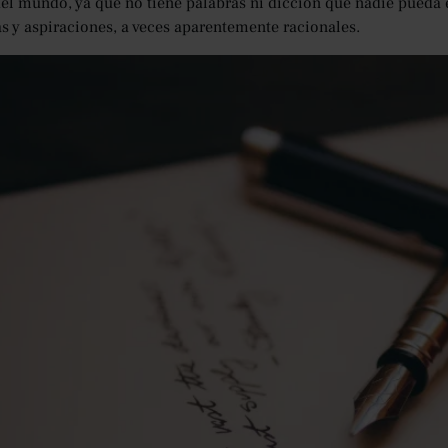
el mundo, ya que no tiene palabras ni dicción que nadie pueda 
s y aspiraciones, a veces aparentemente racionales.