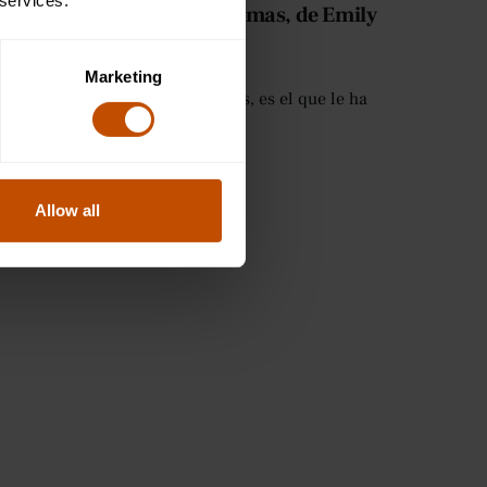
 services.
 es lo que pasa con las plumas, de Emily
Marketing
Hope is the Thing With Feathers, es el que le ha
da su vida.
Allow all