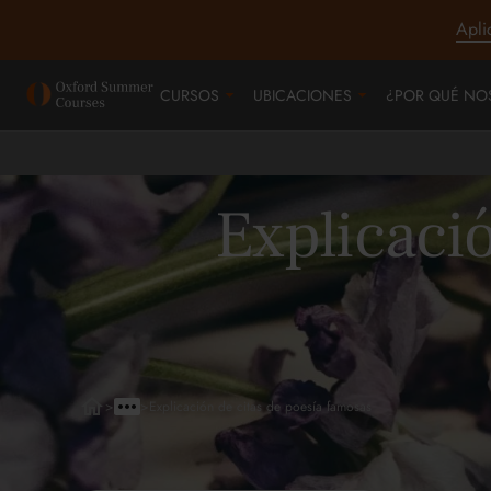
Apli
CURSOS
UBICACIONES
¿POR QUÉ NO
Explicació
>
>
Explicación de citas de poesía famosas