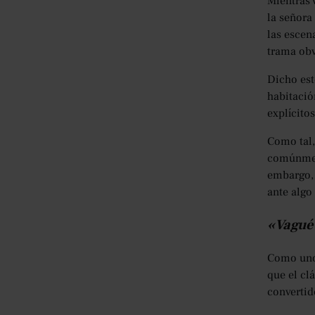
Mientras 
la señora
las escen
trama obv
Dicho est
habitació
explícitos
Como tal,
comúnment
embargo, 
ante algo
«Vagué 
Como uno 
que el cl
convertid