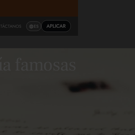
APLICAR
TÁCTANOS
ES
sía famosas