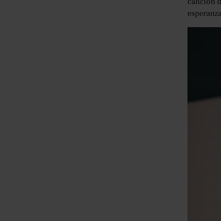
canción d
esperanza