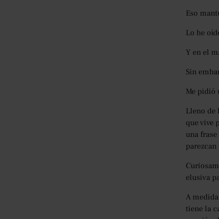
Eso mantu
Lo he oído
Y en el m
Sin embar
Me pidió 
Lleno de 
que vive 
una frase
parezcan 
Curiosame
elusiva p
A medida 
tiene la 