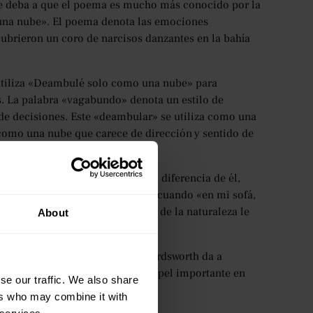
e deba a que el poema es mucho más conocido por la
una nube». El poema denota las emociones
brieron un coro de narcisos danzantes en la bahía
 utiliza «Deambulé solo como una nube» para
s. La palabra «vagabundo» denota un estilo de
 de decisiones. Este «deambular» se utiliza como una
 como una nube que carece de dirección y sentido de
re el campo de los narcisos (a diferencia de él,
ibe, «brillan en ese ojo interior» cuando «en mi sofá,
pos de narcisos, esta vivacidad de la naturaleza le
About
a.
la naturaleza (los narcisos), Wordsworth da a
mo la naturaleza desempeña un papel importante en
se our traffic. We also share
ers who may combine it with