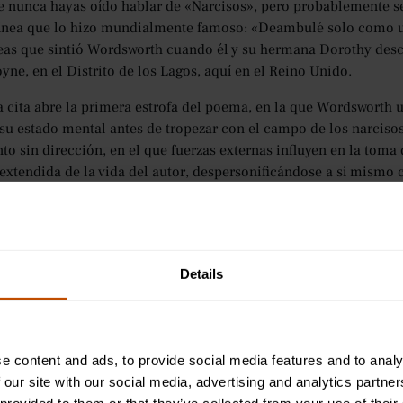
 nunca hayas oído hablar de «Narcisos», pero probablemente s
línea que lo hizo mundialmente famoso: «Deambulé solo como 
as que sintió Wordsworth cuando él y su hermana Dorothy descu
yne, en el Distrito de los Lagos, aquí en el Reino Unido.
 cita abre la primera estrofa del poema, en la que Wordsworth
 su estado mental antes de tropezar con el campo de los narciso
o sin dirección, en el que fuerzas externas influyen en la toma
extendida de la vida del autor, despersonificándose a sí mismo
go, como se demuestra más adelante en el poema, cuando descub
cados), «dorados» y «bailando con la brisa». Estos narcisos, escr
o vacío o de humor pensativo». Para él, cuando recuerda los cam
Details
va inspiración, satisfacción y felicidad, algo que antes le faltab
arse metafóricamente con un objeto (nube) y luego personificar 
una unidad inherente entre la humanidad y la naturaleza, y có
e content and ads, to provide social media features and to analy
realizaciones diarias.
 our site with our social media, advertising and analytics partn