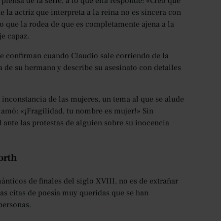
piensa de la serie, a lo que ella responde: «Creo que
la actriz que interpreta a la reina no es sincera con
co que la rodea de que es completamente ajena a la
je capaz.
se confirman cuando Claudio sale corriendo de la
a de su hermano y describe su asesinato con detalles
a inconstancia de las mujeres, un tema al que se alude
mó: «¡Fragilidad, tu nombre es mujer!» Sin
ante las protestas de alguien sobre su inocencia
orth
nticos de finales del siglo XVIII, no es de extrañar
nas citas de poesía muy queridas que se han
personas.