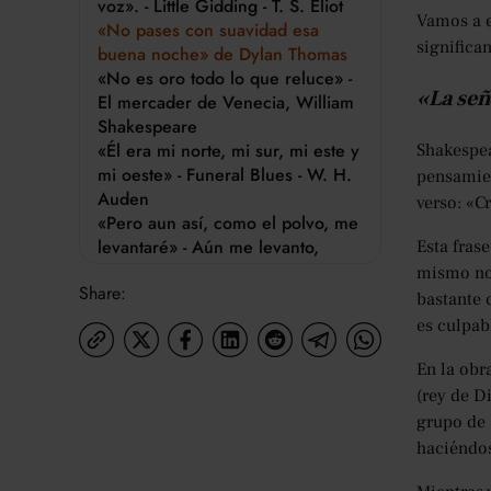
voz». - Little Gidding - T. S. Eliot
Vamos a e
«No pases con suavidad esa
significan
buena noche» de Dylan Thomas
«No es oro todo lo que reluce» -
«La señ
El mercader de Venecia, William
Shakespeare
«Él era mi norte, mi sur, mi este y
Shakespea
mi oeste» - Funeral Blues - W. H.
pensamien
Auden
verso: «C
«Pero aun así, como el polvo, me
levantaré» - Aún me levanto,
Esta fras
Maya Angelou
mismo nom
Share:
«Camina en la belleza, como la
bastante 
noche» - Ella camina en la belleza
es culpab
- Lord Byron
¿Estás listo para unirte a los
En la obr
cursos de verano de Oxford?
(rey de D
grupo de 
haciéndos