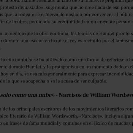
ve la obra, Hamlet, sentado al lado de su madre, le pregunta qué 
 protesta demasiado», sugiriendo que no cree nada de eso porque 
as que la rodean; se esfuerza demasiado por convencer al públi
ia de la obra, perdiendo su credibilidad como creyente persona
o, a medida que la obra continúa, las teorías de Hamlet pronto 
n durante una escena en la que el rey es recibido por el fantasm
.
 la cita también se ha utilizado como una forma de referirse a l
e durante Hamlet, y la protagonista en un momento dado excla
hoy en día, se usa más generalmente para expresar incredulidad 
 de lo que se sospecha o se le acusa de ser culpable.
solo como una nube»
- Narcisos de William Wordsw
de los principales escritores de los movimientos literarios romá
ásico literario de William Wordsworth, «Narcisos», incluya algu
o en frases de fama mundial y comunes en el léxico de muchas 