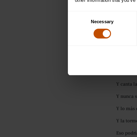
other information that you’ve
«La esp
Dickin
Consent
Necessary
Selection
De los ca
dado a Em
El poema 
«'La espe
Eso se po
Y canta l
Y nunca s
Y lo más 
Y la torm
Eso podrí