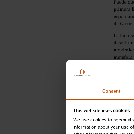
Puede que
primera 
espontáne
de Glenco
La famosa
describir
movimient
metáfora 
valía.
Sin embar
personifi
me acuest
Consent
brinda nue
Al compar
This website uses cookies
entender 
We use cookies to personalis
nuestras 
information about your use of