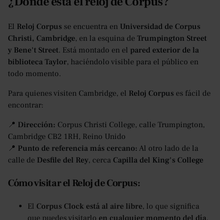
¿Dónde está el reloj de Corpus?
El
Reloj Corpus
se encuentra en
Universidad de Corpus
Christi, Cambridge
, en la esquina de
Trumpington Street
y Bene't Street
. Está montado en el
pared exterior de la
biblioteca Taylor
, haciéndolo visible para el público en
todo momento.
Para quienes visiten Cambridge, el
Reloj Corpus
es fácil de
encontrar:
📍
Dirección:
Corpus Christi College, calle Trumpington,
Cambridge CB2 1RH, Reino Unido
📍
Punto de referencia más cercano:
Al otro lado de la
calle de
Desfile del Rey
, cerca
Capilla del King's College
Cómo visitar el Reloj de Corpus:
El
Corpus Clock está al aire libre
, lo que significa
que puedes visitarlo
en cualquier momento del día
,