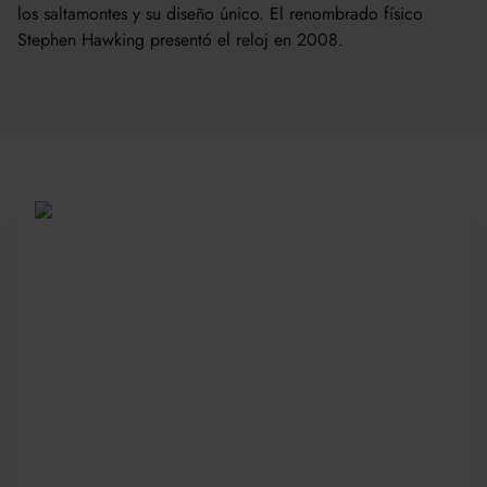
los saltamontes y su diseño único. El renombrado físico
Stephen Hawking presentó el reloj en 2008.
Sea parte de una
comunidad global
Desde 2010, más de 20 000 estudiantes de
más de 150 países se han unido a nuestros
galardonados cursos de verano. Presente su
solicitud con anticipación para asegurar su
plaza: las plazas son limitadas y se llenan
rápidamente.