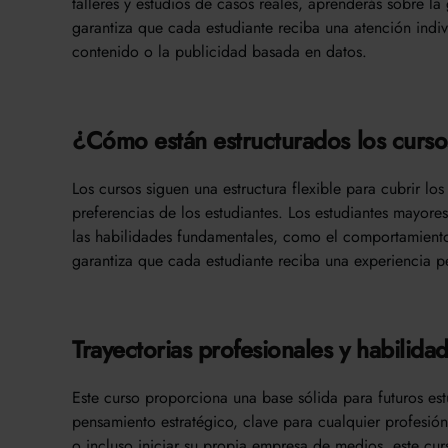
talleres y estudios de casos reales, aprenderás sobre l
garantiza que cada estudiante reciba una atención indiv
contenido o la publicidad basada en datos.
¿Cómo están estructurados los curs
Los cursos siguen una estructura flexible para cubrir lo
preferencias de los estudiantes. Los estudiantes mayores
las habilidades fundamentales, como el comportamiento 
garantiza que cada estudiante reciba una experiencia pe
Trayectorias profesionales y habilida
Este curso proporciona una base sólida para futuros est
pensamiento estratégico, clave para cualquier profesió
o incluso iniciar su propia empresa de medios, este cur