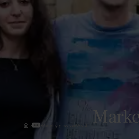
Marke
>
>
Marketing y medios
in
Oxford