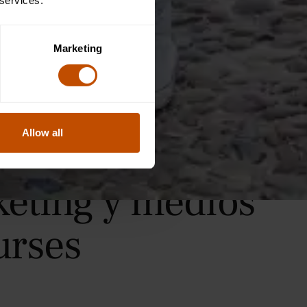
 services.
Marketing
Allow all
keting y medios
urses