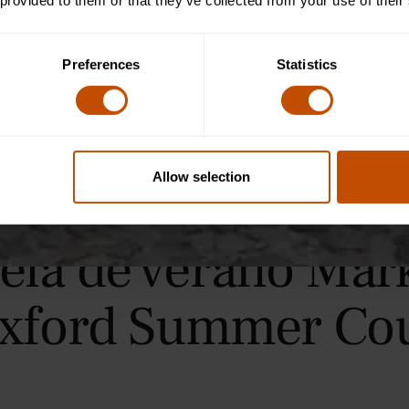
 provided to them or that they’ve collected from your use of their
Preferences
Statistics
Allow selection
uela de verano Mar
xford Summer Co