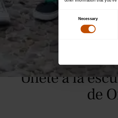
other information that you’ve
Consent
Necessary
Selection
Únete a la esc
de O