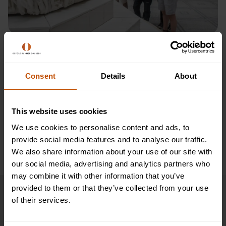
Museo Británico
El Museo Británico, ubicado en el corazón de Londres, es
uno de los museos más famosos del mundo y alberga una
Consent
Details
About
colección vasta y diversa de más de 8 millones de artefactos
históricos de todos los rincones del mundo. Fundado en
1753, el museo abarca más de 2 millones de años de historia
This website uses cookies
de la humanidad, desde las civilizaciones antiguas hasta los
We use cookies to personalise content and ads, to
tiempos modernos.
provide social media features and to analyse our traffic.
We also share information about your use of our site with
our social media, advertising and analytics partners who
may combine it with other information that you’ve
provided to them or that they’ve collected from your use
Cronograma
of their services.