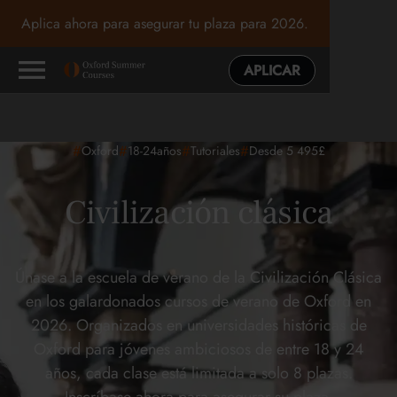
Aplica ahora para asegurar tu plaza para 2026.
APLICAR
#
#
#
#
Oxford
18-24
años
Tutoriales
Desde 5 495£
Civilización clásica
Únase a la escuela de verano de la Civilización Clásica
en los galardonados cursos de verano de Oxford en
2026. Organizados en universidades históricas de
Oxford para jóvenes ambiciosos de entre 18 y 24
años, cada clase está limitada a solo 8 plazas.