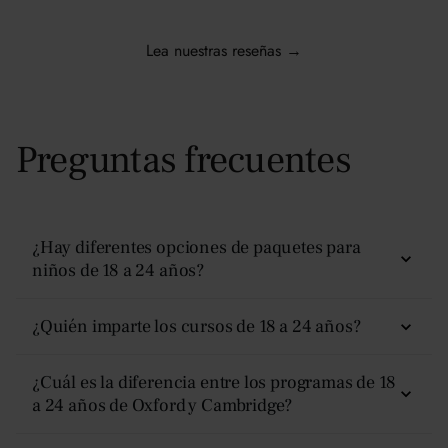
Lea nuestras reseñas →
Preguntas frecuentes
¿Hay diferentes opciones de paquetes para
niños de 18 a 24 años?
Sí, hay cuatro opciones:
No residencial, Plus, Superior
¿Quién imparte los cursos de 18 a 24 años?
y Premier.
La enseñanza es impartida por académicos
¿Cuál es la diferencia entre los programas de 18
experimentados y especialistas en la materia. Las clases
a 24 años de Oxford y Cambridge?
Cada nivel incluye la misma experiencia académica,
siguen un formato tutorial al estilo de Oxford: basado en
pero diferentes niveles de alojamiento, planes de