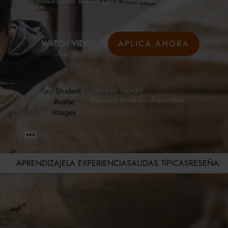
Inscríbase ahora para asegurar su plaza.
WATCH VIDEO
APLICA AHORA
Llenado rápido
Espacios limitados disponibles
>
>
Civilización clásica Oxford 18-24 años
APRENDIZAJE
LA EXPERIENCIA
SALIDAS TÍPICAS
RESEÑAS
Aprendizaje