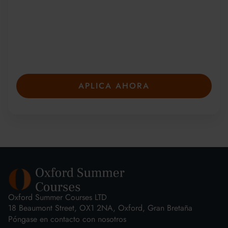
Desde 2010, más de 20 000 estudiantes de
más de 150 países se han unido a nuestros
galardonados cursos de verano. Presente su
solicitud con anticipación para asegurar su
plaza: las plazas son limitadas y se llenan
rápidamente.
APLICA AHORA
Oxford Summer Courses LTD
18 Beaumont Street, OX1 2NA, Oxford, Gran Bretaña
Póngase en contacto con nosotros