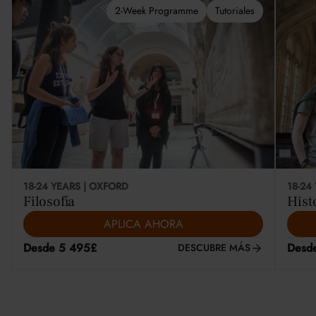
2-Week Programme
Tutoriales
18-24 YEARS | OXFORD
18-24
Filosofía
Hist
APLICA AHORA
Desde 5 495£
Desd
DESCUBRE MÁS