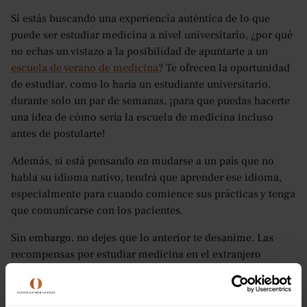
Si estás buscando una experiencia auténtica de lo que
puede ser estudiar medicina a nivel universitario, ¿por qué
no echas un vistazo a la posibilidad de apuntarte a un
escuela de verano de medicina
? Te ofrecen la oportunidad
de estudiar, como lo haría un estudiante universitario,
durante solo un par de semanas, ¡para que puedas hacerte
una idea de cómo sería la escuela de medicina incluso
antes de postularte!
Además, si está pensando en mudarse a un país que no
habla su idioma nativo, tendrá que aprender ese idioma,
especialmente para cuando comience sus prácticas y tenga
que comunicarse con los pacientes.
Sin embargo, no dejes que lo anterior te desanime. Las
recompensas por estudiar medicina en el extranjero
pueden ser excelentes, tanto para tu desarrollo personal
como profesional. No cabe duda de que crecerás en
independencia y experiencia mundana, e incluso es