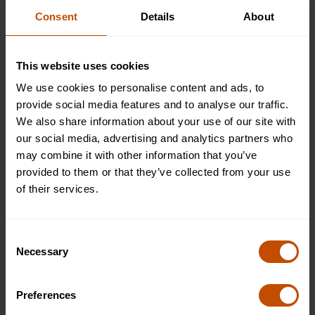
posible que estés obteniendo una mejor educación o
Consent
Details
About
simplemente puedas permitirte ir a la escuela de
medicina. Es imprescindible que evalúes todas estas
razones antes de presentar tu solicitud en cualquier lugar.
This website uses cookies
We use cookies to personalise content and ads, to
¿Dónde puedo estudiar medicina en
provide social media features and to analyse our traffic.
inglés en Europa?
We also share information about your use of our site with
our social media, advertising and analytics partners who
may combine it with other information that you’ve
Dado que el inglés es el idioma internacional de la
provided to them or that they’ve collected from your use
educación, estamos viendo un aumento en el número de
of their services.
universidades internacionales que enseñan medicina en
inglés, lo que permite a los estudiantes tener un mayor
acceso a los beneficios de estudiar en el extranjero.
Consent
Necessary
Selection
Hay muchas universidades europeas que enseñan
medicina en inglés, entre ellas:
Preferences
Universidad de Medicina de Plovdiv, Bulgaria