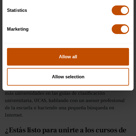
Universidad Charles, República Checa
Universidad Humanitas, Italia
Statistics
Universidad Palacky, República Checa
Universidad de Masaryk, República Checa
Marketing
Escuela de Medicina de la Universidad de Nicosia,
Chipre
Universidad Riga Stradins, Letonia
Universidad de Debrecen, Hungría
Allow all
Universidad de Ciencias de la Salud de Lituania,
Lituania
Universita Degli Studi Di Milano, Italia
Allow selection
Por supuesto, la lista no es exhaustiva, y puedes encontrar
más universidades en las guías de clasificación
universitaria, UCAS, hablando con un asesor profesional
de la escuela o haciendo una pequeña búsqueda en
Internet.
¿Estás listo para unirte a los cursos de