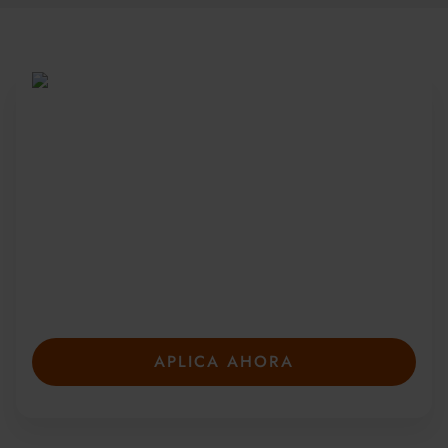
Sea parte de una
comunidad global
Desde 2010, más de 20 000 estudiantes de
más de 150 países se han unido a nuestros
galardonados cursos de verano. Presente su
solicitud con anticipación para asegurar su
plaza: las plazas son limitadas y se llenan
rápidamente.
APLICA AHORA