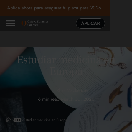
Aplica ahora para asegurar tu plaza para 2026.
APLICAR
Estudiar medicina en
Europa
Rhys Mackenzie
6 min read
•
March 30, 2026
>
>
Estudiar medicina en Europa