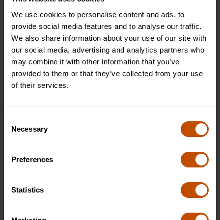
laboral en constante cambio. Conocerás y crearás una red
We use cookies to personalise content and ads, to
de compañeros internacionales, muchos de los cuales
provide social media features and to analyse our traffic.
permanecerán en tu vida y te influirán en los próximos
We also share information about your use of our site with
años. Te abrirán la mente sobre cómo la globalización ha
our social media, advertising and analytics partners who
afectado a sus países, lo que te brindará una mayor ventaja
may combine it with other information that you’ve
a la hora de empezar en un lugar de trabajo internacional.
provided to them or that they’ve collected from your use
of their services.
Consent
Necessary
Selection
Preferences
Statistics