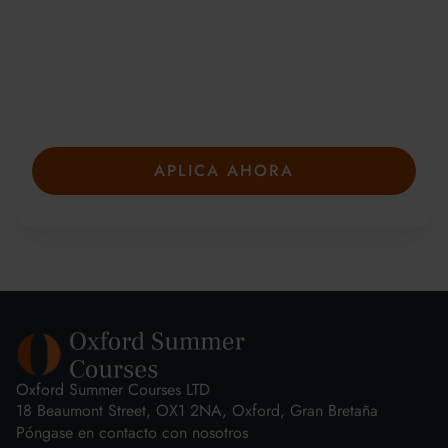
Desde 2010, más de 20 000 estudiantes de
más de 150 países se han unido a nuestros
galardonados cursos de verano. Presente su
solicitud con anticipación para asegurar su
plaza: las plazas son limitadas y se llenan
rápidamente.
APLICA AHORA
Oxford Summer Courses LTD
18 Beaumont Street, OX1 2NA, Oxford, Gran Bretaña
Póngase en contacto con nosotros