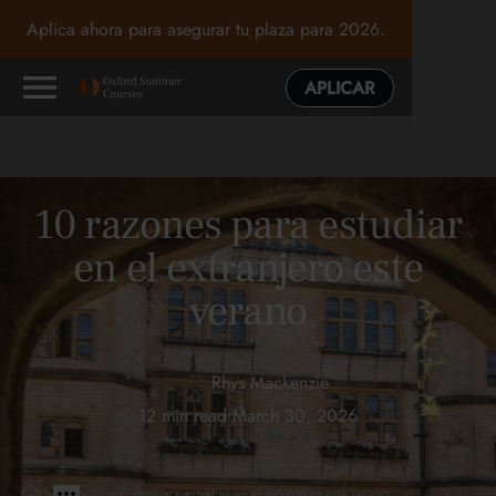
Aplica ahora para asegurar tu plaza para 2026.
APLICAR
10 razones para estudiar
en el extranjero este
verano
Rhys Mackenzie
12 min read
•
March 30, 2026
>
>
10 razones para estudiar en el extranjero este verano