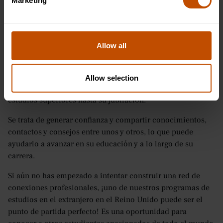
Marketing
7. Crea una red internacional
Para los estudiantes de entre 16 y 24 años, construir una
Allow all
red internacional es una habilidad fundamental y una de
las principales razones para estudiar en el extranjero.
La
creación de redes es una parte vital del crecimiento de un
Allow selection
estudiante
, desde el momento en que comienza sus
estudios superiores hasta su jubilación.
Se trata de generar confianza y compartir conocimientos,
contactos y consejos entre unos y otros, lo que puede
ayudarlo a avanzar en su educación y a lo largo de su
carrera.
Si aún no has empezado a intentar construir una red de
conexiones profesionales, ¡uno de nuestros programas de
estudios en el extranjero en el Reino Unido puede ser el
punto de partida perfecto! Es una oportunidad para