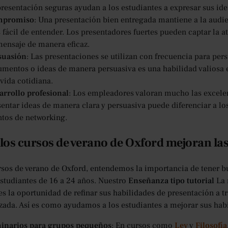
presentación seguras ayudan a los estudiantes a expresar sus ide
mpromiso
: Una presentación bien entregada mantiene a la aud
fácil de entender. Los presentadores fuertes pueden captar la at
mensaje de manera eficaz.
suasión
: Las presentaciones se utilizan con frecuencia para pers
umentos o ideas de manera persuasiva es una habilidad valiosa 
 vida cotidiana.
arrollo profesional
: Los empleadores valoran mucho las excelen
entar ideas de manera clara y persuasiva puede diferenciar a los
ntos de networking.
os cursos de verano de Oxford mejoran las
rsos de verano de Oxford, entendemos la importancia de tener 
estudiantes de 16 a 24 años. Nuestro
Enseñanza tipo tutorial
La 
es la oportunidad de refinar sus habilidades de presentación a tr
zada. Así es como ayudamos a los estudiantes a mejorar sus hab
inarios para grupos pequeños
: En cursos como
Ley
y
Filosofía