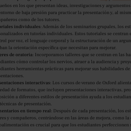
ueños en los que presentan ideas, investigaciones y argumento
entorno de baja presión para practicar la presentación y, al mis
pañeros como de los tutores.
oriales individuales
: Además de los seminarios grupales, los e
onalizados en tutorías individuales. Estos tutoriales se centran
trol por voz, el lenguaje corporal y la estructuración de un arg
ban la orientación específica que necesitan para mejorar.
eres de oratoria
: Incorporamos talleres que se centran en las h
diantes cómo controlar los nervios, atraer a la audiencia y proye
udiantes herramientas prácticas para mejorar sus habilidades de 
sentaciones.
sentaciones interactivas
: Los cursos de verano de Oxford alient
iedad de formatos, que incluyen presentaciones interactivas, pro
sición a diferentes estilos de presentación ayuda a los estudiant
 técnicas de presentación.
entarios en tiempo real
: Después de cada presentación, los es
ores y compañeros, centrándose en las áreas de mejora, como la c
roalimentación es crucial para que los estudiantes perfeccionen