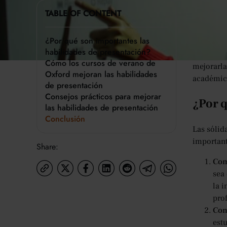
Las habil
TABLE OF CONTENT
Para los 
futuras o
¿Por qué son importantes las
proponien
habilidades de presentación?
ideas de 
Cómo los cursos de verano de
mejorarla
Oxford mejoran las habilidades
académic
de presentación
Consejos prácticos para mejorar
¿Por q
las habilidades de presentación
Conclusión
Las sólid
important
Share:
Com
sea
la 
pro
Con
est