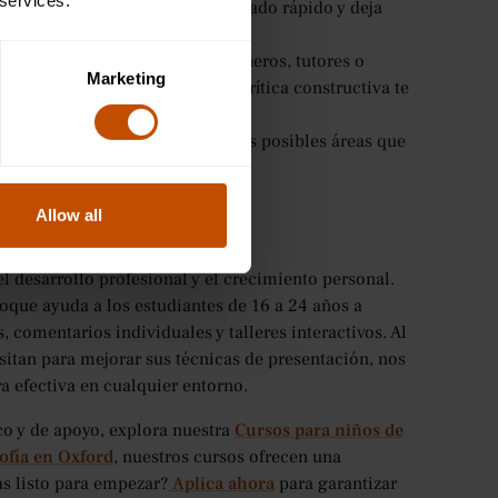
 services.
la audiencia. Evita hablar demasiado rápido y deja
 busca la opinión de tus compañeros, tutores o
Marketing
 en las que puede mejorar. La crítica constructiva te
o orador.
s de tu audiencia pensando en las posibles áreas que
ma y confianza.
Allow all
l desarrollo profesional y el crecimiento personal.
oque ayuda a los estudiantes de 16 a 24 años a
 comentarios individuales y talleres interactivos. Al
sitan para mejorar sus técnicas de presentación, nos
 efectiva en cualquier entorno.
co y de apoyo, explora nuestra
Cursos para niños de
sofía en Oxford
, nuestros cursos ofrecen una
ás listo para empezar?
Aplica ahora
para garantizar