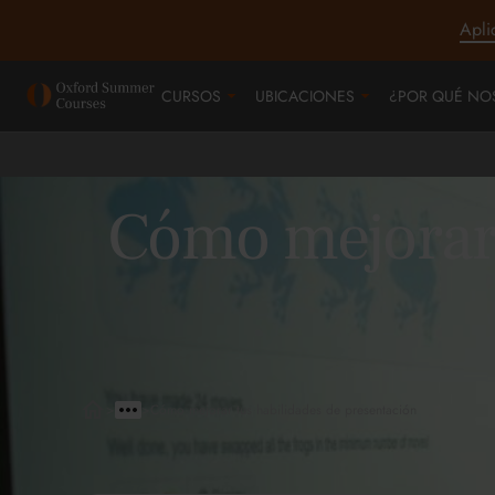
Apli
CURSOS
UBICACIONES
¿POR QUÉ NO
Cómo mejorar 
>
>
Cómo mejorar tus habilidades de presentación