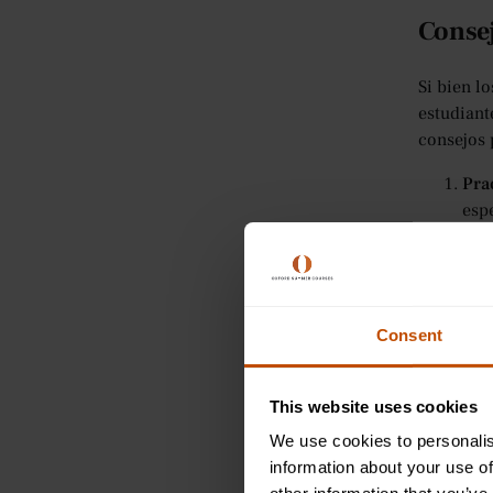
Consej
Si bien l
estudiant
consejos 
Pra
esp
púb
Dom
con
Inv
Consent
atra
aud
Con
This website uses cookies
prof
We use cookies to personalis
Cua
information about your use of
Tra