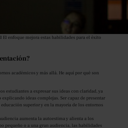
educación superior como en los entornos profesionales.
ción es esencial para los logros académicos, las
e esté realizando una presentación en un seminario,
ación efectivas son necesarias para comunicar sus
cia de las habilidades de presentación, cómo
l
El enfoque mejora estas habilidades para el éxito
sentación?
tornos académicos y más allá. He aquí por qué son
os estudiantes a expresar sus ideas con claridad, ya
o explicando ideas complejas. Ser capaz de presentar
 educación superior y en la mayoría de los entornos
audiencia aumenta la autoestima y alienta a los
upo pequeño o a una gran audiencia, las habilidades