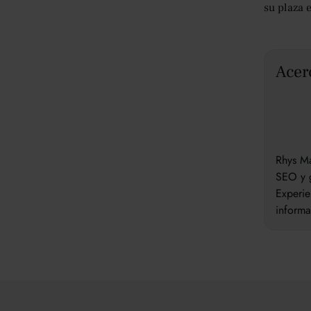
su plaza 
Acer
Rhys Ma
SEO y g
Experie
inform