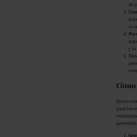
de 
Co
más 
su 
Per
arg
y la
Des
pres
eve
Cómo l
En los cu
para los 
estudiant
personali
Sem