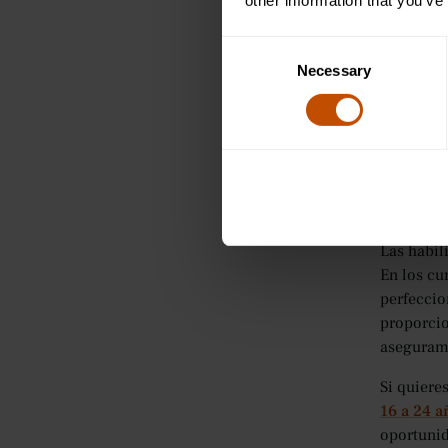
other information that you’ve
cont
tie
Consent
Bus
Necessary
Selection
men
ayu
Pre
pod
Concl
Las habil
En los cu
perfeccio
proporcio
aseguramo
Si quiere
16 a 24 a
oportunid