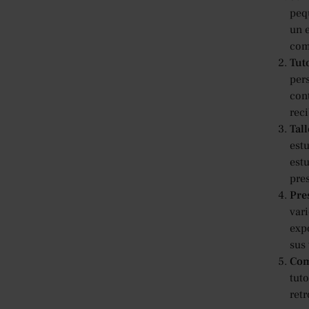
peq
un 
com
Tut
pers
con
reci
Tall
estu
est
pre
Pre
var
expo
sus
Com
tut
ret