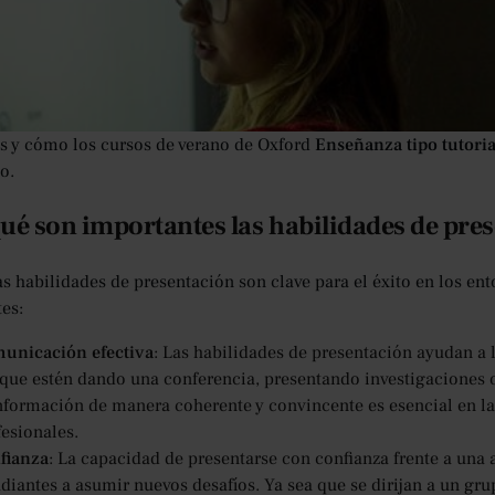
idades de presentación son cruciales para el éxito tanto en la 
estudiantes de entre 16 y 24 años, dominar el arte de la presenta
portunidades profesionales y el crecimiento personal. Ya sea qu
do una idea o dirigiendo un debate, las habilidades de present
manera clara y segura. En este artículo, exploramos la importan
s y cómo los cursos de verano de Oxford
Enseñanza tipo tutoria
o.
ué son importantes las habilidades de pre
as habilidades de presentación son clave para el éxito en los en
es:
unicación efectiva
: Las habilidades de presentación ayudan a l
 que estén dando una conferencia, presentando investigaciones 
información de manera coherente y convincente es esencial en la
fesionales.
fianza
: La capacidad de presentarse con confianza frente a una 
udiantes a asumir nuevos desafíos. Ya sea que se dirijan a un gr