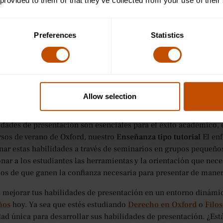
 provided to them or that they’ve collected from your use of their
acto visual y varíe el tono de voz para mantener la atención de 
mpo para hacer pausas para enfatizar los puntos clave.
que comentarios constructivos
: Después de cada presentación,
Preferences
Statistics
tores. Concéntrese tanto en sus puntos fuertes como en las áreas
dará a perfeccionar tus técnicas de presentación y a crecer com
párate para las preguntas
: Prepárate para las posibles pregunta
rían querer explorar. Practica responder estas preguntas con cal
Allow selection
usión
idades de presentación son esenciales para el éxito académico, e
rsos de verano de Oxford, nuestro
Enseñanza tipo tutorial
El enf
nar estas habilidades a través de seminarios en grupos pequeños,
nar a los estudiantes las herramientas y la orientación que nece
s de que ganen la confianza necesaria para presentar de manera
s mejorar tus habilidades de presentación en un entorno dinámi
ños
hoy. Ya sea que estés estudiando
Derecho en Oxford
o
Filo
ad única para desarrollar sus habilidades de presentación. ¿Est