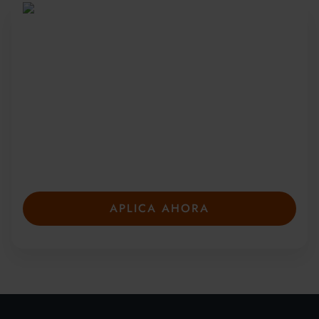
Sea parte de una
comunidad global
Desde 2010, más de 20 000 estudiantes de
más de 150 países se han unido a nuestros
galardonados cursos de verano. Presente su
solicitud con anticipación para asegurar su
plaza: las plazas son limitadas y se llenan
rápidamente.
APLICA AHORA