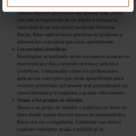
Trabaja en problemas del mundo real
:
Intenta resolver problemas del mundo real, como
calcular la trayectoria de un objeto o estimar la
velocidad de un automóvil mediante fórmulas
físicas. Estas aplicaciones prácticas te ayudarán a
reforzar los conceptos que estás aprendiendo.
Lea revistas científicas
:
Manténgase actualizado sobre los nuevos avances en
matemáticas y física leyendo revistas y artículos
científicos. Comprender cómo los profesionales
aplican los conceptos que estás aprendiendo para
resolver problemas del mundo real profundizará tus
conocimientos y te inspirará a pensar críticamente.
Únase a los grupos de estudio
:
Únase a un grupo de estudio o participe en foros en
línea donde pueda discutir temas de matemáticas y
física con sus compañeros. Colaborar con otros y
explicar conceptos ayuda a solidificar su