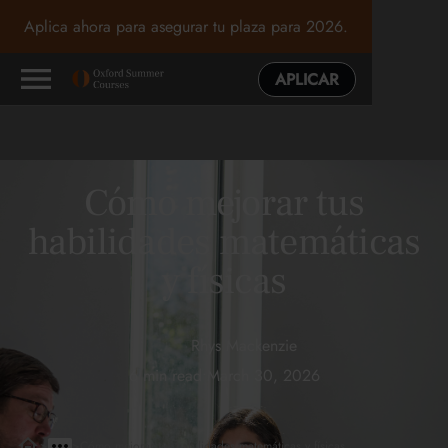
Aplica ahora para asegurar tu plaza para 2026.
APLICAR
Cómo mejorar tus
habilidades matemáticas
y físicas
Rhys Mackenzie
6 min read
•
March 30, 2026
>
>
Cómo mejorar tus habilidades matemáticas y físicas