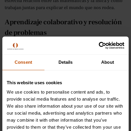
estrecha relación entre las matemáticas y la física y cómo
trabajan juntas para explicar el mundo que nos rodea.
Aprendizaje colaborativo y resolución
de problemas
Nuestra
Seminarios y aprendizaje en grupos pequeños
El
enfoque fomenta la colaboración entre los estudiantes. En
grupos pequeños, los estudiantes trabajan en estudios de
Consent
Details
About
casos, tareas de resolución de problemas y proyectos que
los desafían a aplicar los principios matemáticos y físicos.
Este entorno colaborativo ayuda a los estudiantes a
This website uses cookies
mejorar sus habilidades de comunicación, trabajo en
We use cookies to personalise content and ads, to
equipo y resolución de problemas, ya que trabajan juntos
provide social media features and to analyse our traffic.
para resolver problemas complejos y compartir ideas.
We also share information about your use of our site with
our social media, advertising and analytics partners who
Consejos prácticos para mejorar tus
may combine it with other information that you’ve
habilidades matemáticas y físicas
provided to them or that they’ve collected from your use