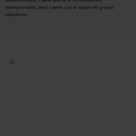
internacionales, pero cuenta con el apoyo de grupos
educativos.
Sea parte de una
comunidad global
Desde 2010, más de 20 000 estudiantes de
más de 150 países se han unido a nuestros
galardonados cursos de verano. Presente su
solicitud con anticipación para asegurar su
plaza: las plazas son limitadas y se llenan