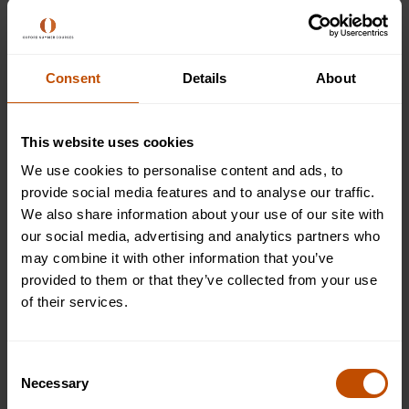
Consent
Details
About
This website uses cookies
¿Qué piensan otros grupos educativos
We use cookies to personalise content and ads, to
provide social media features and to analyse our traffic.
sobre los cambios?
We also share information about your use of our site with
our social media, advertising and analytics partners who
Muchos grupos del sector educativo han hablado sobre el
may combine it with other information that you’ve
plan para revisar el actual sistema de calificaciones
provided to them or that they’ve collected from your use
previstas de la UCAS, destacando los beneficios de pasar a
of their services.
un proceso de admisión posterior a la calificación.
Directora ejecutiva de UCAS, Clare Marchant
ha hablado
Consent
en apoyo
sobre la decisión de Gavin Williamson, diciendo
Necessary
Selection
recientemente: