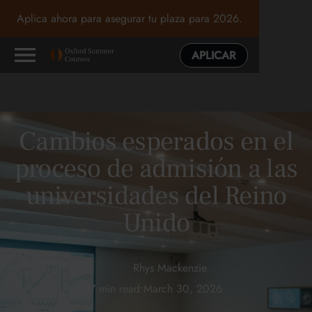
Aplica ahora para asegurar tu plaza para 2026.
APLICAR
Cambios esperados en el
proceso de admisión a las
universidades del Reino
Unido
Rhys Mackenzie
7 min read
•
March 30, 2026